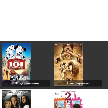
101 далматинец
Сын Сардара