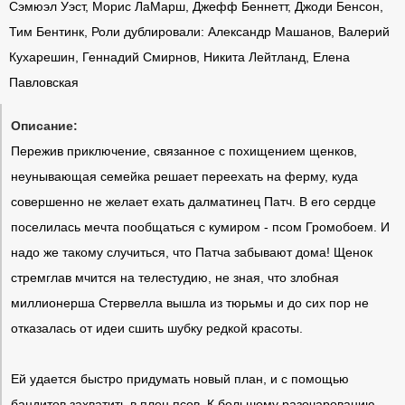
Сэмюэл Уэст, Морис ЛаМарш, Джефф Беннетт, Джоди Бенсон,
Тим Бентинк, Роли дублировали: Александр Машанов, Валерий
Кухарешин, Геннадий Смирнов, Никита Лейтланд, Елена
Павловская
Описание:
Пережив приключение, связанное с похищением щенков,
неунывающая семейка решает переехать на ферму, куда
совершенно не желает ехать далматинец Патч. В его сердце
поселилась мечта пообщаться с кумиром - псом Громобоем. И
надо же такому случиться, что Патча забывают дома! Щенок
стремглав мчится на телестудию, не зная, что злобная
миллионерша Стервелла вышла из тюрьмы и до сих пор не
отказалась от идеи сшить шубку редкой красоты.
Ей удается быстро придумать новый план, и с помощью
бандитов захватить в плен псов. К большому разочарованию