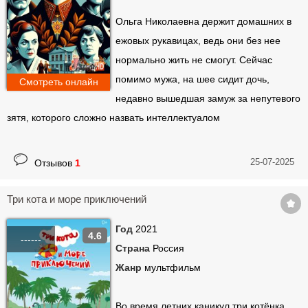
Ольга Николаевна держит домашних в
ежовых рукавицах, ведь они без нее
нормально жить не смогут. Сейчас
помимо мужа, на шее сидит дочь,
Смотреть онлайн
недавно вышедшая замуж за непутевого
зятя, которого сложно назвать интеллектуалом
25-07-2025
Отзывов
1
Три кота и море приключений
Год
2021
4.6
------
Страна
Россия
Жанр
мультфильм
Во время летних каникул три котёнка