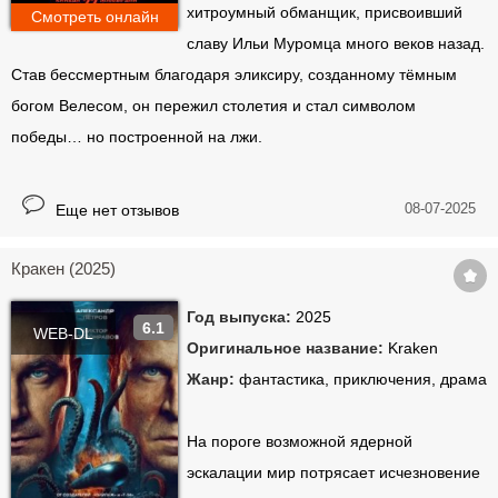
хитроумный обманщик, присвоивший
Смотреть онлайн
славу Ильи Муромца много веков назад.
Став бессмертным благодаря эликсиру, созданному тёмным
богом Велесом, он пережил столетия и стал символом
победы… но построенной на лжи.
08-07-2025
Еще нет отзывов
Кракен (2025)
Год выпуска:
2025
6.1
WEB-DL
Оригинальное название:
Kraken
Жанр:
фантастика, приключения, драма
На пороге возможной ядерной
эскалации мир потрясает исчезновение