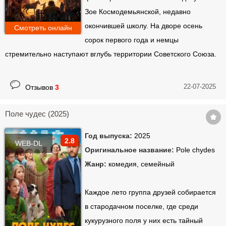
Зое Космодемьянской, недавно
окончившей школу. На дворе осень
Смотреть онлайн
сорок первого года и немцы
стремительно наступают вглубь территории Советского Союза.
22-07-2025
Отзывов
3
Поле чудес (2025)
Год выпуска:
2025
2.8
WEB-DL
Оригинальное название:
Pole chydes
Жанр:
комедия, семейный
Каждое лето группа друзей собирается
в стародачном поселке, где среди
кукурузного поля у них есть тайный