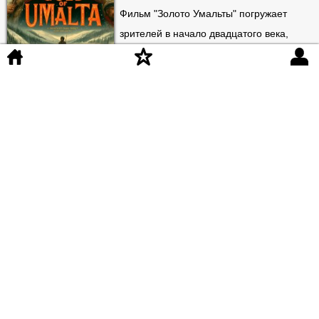
Фильм "Золото Умальты" погружает
зрителей в начало двадцатого века,
рассказывая о захватывающем
приключении в поисках огромного
Смотреть онлайн
количества золота, украденного под
Петербургом. Сюжет разворачивается вокруг Леонтия Булгина,
обедневшего
25-03-2025
Еще нет отзывов
Мой сводный брат Франкенштейн
Год
2004
3.8
HDRip
Страна
Россия
Жанр
драма