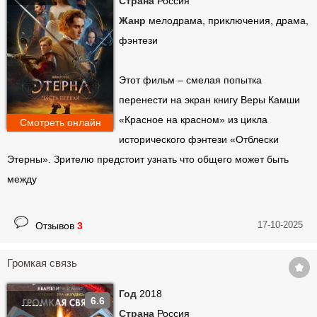
Страна
Россия
Жанр
мелодрама, приключения, драма,
фэнтези
Этот фильм – смелая попытка
перенести на экран книгу Веры Камши
«Красное на красном» из цикла
Смотреть онлайн
исторического фэнтези «Отблески
Этерны». Зрителю предстоит узнать что общего может быть
между
17-10-2025
Отзывов
3
Громкая связь
Год
2018
6.6
------
Страна
Россия