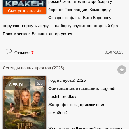
российского атомного крейсера у
берегов Гренландии. Командиру
Смотреть онлайн
Северного флота Вите Воронову
поручают вернуть лодку — на борту служит его старший брат.
Пока Москва и Вашингтон торгуются
01-07-2025
Отзывов
7
Легенды наших предков (2025)
Год выпуска:
2025
5.5
WEB-DL
Оригинальное название:
Legendi
nashih predkov
Жанр:
фэнтези, приключения,
семейный
Журналист из Екатеринбурга получает