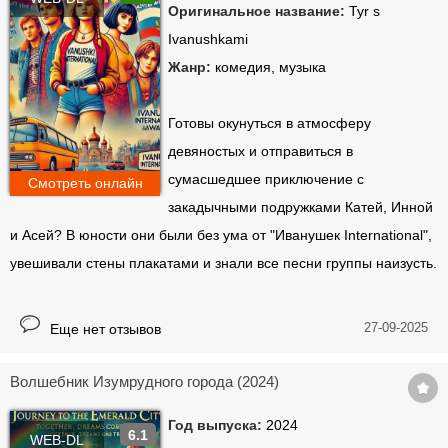
Оригинальное название:
Tyr s
Ivanushkami
Жанр:
комедия, музыка
Готовы окунуться в атмосферу
девяностых и отправиться в
сумасшедшее приключение с
Смотреть онлайн
закадычными подружками Катей, Инной
и Асей? В юности они были без ума от "Иванушек International",
увешивали стены плакатами и знали все песни группы наизусть.
27-09-2025
Еще нет отзывов
Волшебник Изумрудного города (2024)
Год выпуска:
2024
6.1
WEB-DL