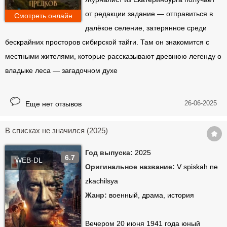
от редакции задание — отправиться в
Смотреть онлайн
далёкое селение, затерянное среди
бескрайних просторов сибирской тайги. Там он знакомится с
местными жителями, которые рассказывают древнюю легенду о
владыке леса — загадочном духе
26-06-2025
Еще нет отзывов
В списках не значился (2025)
Год выпуска:
2025
6.7
WEB-DL
Оригинальное название:
V spiskah ne
zkachilsya
Жанр:
военный, драма, история
Вечером 20 июня 1941 года юный