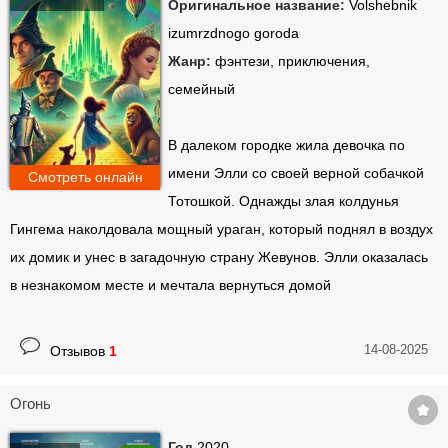
Оригинальное название:
Volshebnik
izumrzdnogo goroda
Жанр:
фэнтези, приключения,
семейный
В далеком городке жила девочка по
имени Элли со своей верной собачкой
Смотреть онлайн
Тотошкой. Однажды злая колдунья
Гингема наколдовала мощный ураган, который поднял в воздух
их домик и унес в загадочную страну Жевунов. Элли оказалась
в незнакомом месте и мечтала вернуться домой
14-08-2025
Отзывов
1
Огонь
Год
2020