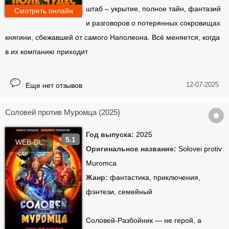
штаб – укрытие, полное тайн, фантазий
Смотреть онлайн
и разговоров о потерянных сокровищах
княгини, сбежавшей от самого Наполеона. Всё меняется, когда
в их компанию приходит
12-07-2025
Еще нет отзывов
Соловей против Муромца (2025)
Год выпуска:
2025
5.1
WEB-DL
Оригинальное название:
Solovei protiv
Muromca
Жанр:
фантастика, приключения,
фэнтези, семейный
Соловей-Разбойник — не герой, а