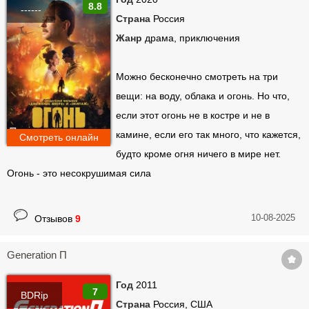
8.8
------
Страна
Россия
Жанр
драма, приключения
Можно бесконечно смотреть на три
вещи: на воду, облака и огонь. Но что,
если этот огонь не в костре и не в
камине, если его так много, что кажется,
Смотреть онлайн
будто кроме огня ничего в мире нет.
Огонь - это несокрушимая сила
10-08-2025
Отзывов
9
Generation П
Год
2011
7
BDRip
Страна
Россия, США