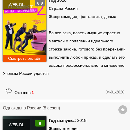
Год
2020
6.9
WEB-DL
Страна
Россия
Жанр
комедия, фантастика, драма
Во все века, власть имущие страстно
мечтали о появлении идеального
стража закона, готового без пререканий
выполнить любой приказ, и сделать это
Смотреть онлайн
высоко профессионально, и мгновенно.
Ученым России удается
04-01-2026
Отзывов
1
Однажды в России (8 сезон)
Год выпуска:
2018
8
WEB-DL
Жанр:
комедия