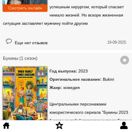
успешным хирургом, который спасает
Смотреть онлайн
немало жизней. Но вскоре жизненная
ситуация заставляет мужчину пойти другим
19-09-2025
Еще нет отзывов
Букины (1 сезон)
Год выпуска:
2023
6.4
Оригинальное название:
Bukini
Жанр:
комедия
Центральными персонажами
юмористического сериала "Букины 2023
1 сезон онлайн" являются супруги Гена
и Даша, которые, после того как их дети
Смотреть онлайн