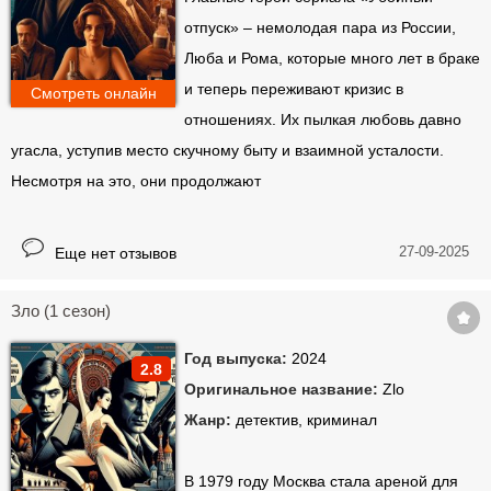
отпуск» – немолодая пара из России,
Люба и Рома, которые много лет в браке
и теперь переживают кризис в
Смотреть онлайн
отношениях. Их пылкая любовь давно
угасла, уступив место скучному быту и взаимной усталости.
Несмотря на это, они продолжают
27-09-2025
Еще нет отзывов
Зло (1 сезон)
Год выпуска:
2024
2.8
Оригинальное название:
Zlo
Жанр:
детектив, криминал
В 1979 году Москва стала ареной для