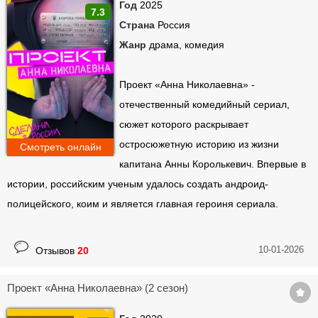
Ландыши. Такая
Год
2025
7.3
нежная любовь (1
Золотое дно (1
Страна
Россия
сезон)
сезон)
Киберслав (1 сезон)
Жанр
драма, комедия
Проект «Анна Николаевна» -
отечественный комедийный сериал,
сюжет которого раскрывает
остросюжетную историю из жизни
Смотреть онлайн
Волшебный участок
(2 сезон)
Лихие (2 сезон)
Ронин (2 сезон)
капитана Анны Королькевич. Впервые в
истории, российским ученым удалось создать андроид-
полицейского, коим и является главная героиня сериала.
10-01-2026
Отзывов
20
Проект «Анна Николаевна» (2 сезон)
Филин (4 сезон)