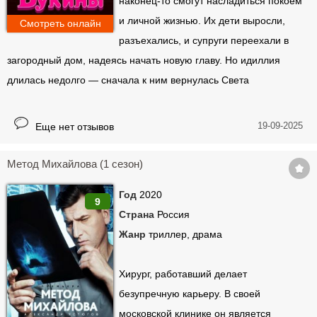
наконец-то смогут насладиться покоем
и личной жизнью. Их дети выросли,
Смотреть онлайн
разъехались, и супруги переехали в
загородный дом, надеясь начать новую главу. Но идиллия
длилась недолго — сначала к ним вернулась Света
19-09-2025
Еще нет отзывов
Метод Михайлова (1 сезон)
Год
2020
9
Страна
Россия
Жанр
триллер, драма
Хирург, работавший делает
безупречную карьеру. В своей
московской клинике он является