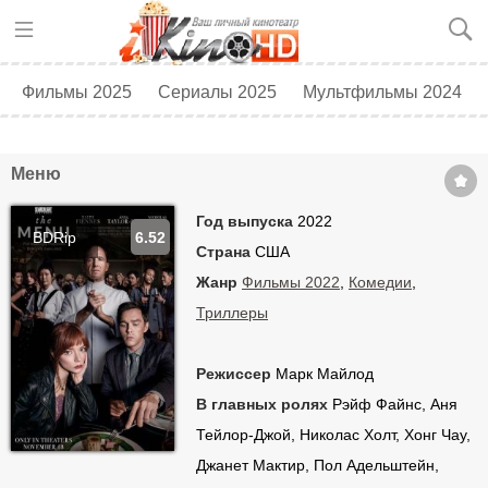
Фильмы 2025
Сериалы 2025
Мультфильмы 2024
Топ 250
Скоро в кино
Меню
Год выпуска
2022
BDRip
6.52
Страна
США
Жанр
Фильмы 2022
,
Комедии
,
Триллеры
Режиссер
Марк Майлод
В главных ролях
Рэйф Файнс, Аня
Тейлор-Джой, Николас Холт, Хонг Чау,
Джанет Мактир, Пол Адельштейн,