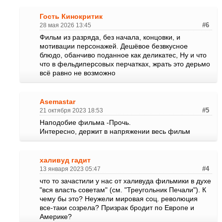
Гость Кинокритик
28 мая 2026 13:45
#6
Фильм из разряда, без начала, концовки, и
мотивации персонажей. Дешёвое безвкусное
блюдо, обанчиво поданное как деликатес, Ну и что
что в фельдиперсовых перчатках, жрать это дерьмо
всё равно не возможно
Asemastar
21 октября 2023 18:53
#5
Наподобие фильма -Прочь.
Интересно, держит в напряжении весь фильм
халивуд гадит
13 января 2023 05:47
#4
что то зачастили у нас от халивуда фильмики в духе
"вся власть советам" (см. "Треугольник Печали"). К
чему бы это? Неужели мировая соц. революция
все-таки созрела? Призрак бродит по Европе и
Америке?