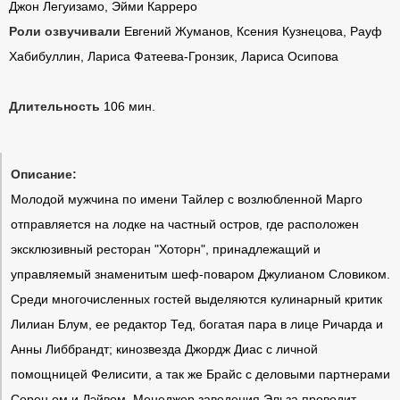
Джон Легуизамо, Эйми Карреро
Роли озвучивали
Евгений Жуманов, Ксения Кузнецова, Рауф
Хабибуллин, Лариса Фатеева-Гронзик, Лариса Осипова
Длительность
106 мин.
Описание:
Молодой мужчина по имени Тайлер с возлюбленной Марго
отправляется на лодке на частный остров, где расположен
эксклюзивный ресторан "Хоторн", принадлежащий и
управляемый знаменитым шеф-поваром Джулианом Словиком.
Среди многочисленных гостей выделяются кулинарный критик
Лилиан Блум, ее редактор Тед, богатая пара в лице Ричарда и
Анны Либбрандт; кинозвезда Джордж Диас с личной
помощницей Фелисити, а так же Брайс с деловыми партнерами
Сорен ом и Дэйвом. Менеджер заведения Эльза проводит