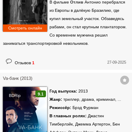
В фильме
Отлив
Антонио перебрался
из Европы в далёкую Бразилию, где
купил земельный участок. Обзаведясь
рабами, он стал крупным плантатором.
Смотреть онлайн
Со временем мужчина решил
заниматься транспортировкой невольников.
27-09-2025
Отзывов
1
Va-банк (2013)
Год выпуска:
2013
9.1
BDRip
Жанр:
триллер, драма, криминал, ...
Режиссёр:
Брэд Фурман
В главных ролях:
Джастин
Тимберлэйк, Джемма Артертон, Бен