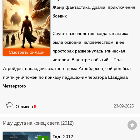
Жанр
фантастика, драма, приключения,
боевик
Спустя тысячелетия, когда галактика
была освоена человечеством, в её
просторах развернулась эпическая
Смотреть онлайн
история. В центре событий – Пол
Атрейдес, наследник знатного дома Атрейдесов, чей род был
почти уничтожен по приказу падишах-императора Шаддама
Четвертого
23-09-2025
Отзывов
9
Ищу друга на конец света (2012)
Год:
2012
9