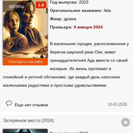
Гордость и
Год выпуска:
2023
1.8
предубеждение
WEBRip
Оригинальное название:
Ada
Время (2011)
(2005)
Погоня (2011)
Жанр:
драма
Премьера:
4 января 2024
В маленьком городке, расположенном у
берегов широкой реки Оки, живет
Особо тяжкие
тринадцатилетняя Ада вместе со своей
Смотреть онлайн
преступления
Хороший доктор
Короли улиц (2008)
(2002)
матерью. Их жизнь протекает в
спокойной и уютной обстановке, где каждый день наполнен
маленькими радостями и простыми удовольствиями
10-01-2026
Еще нет отзывов
Затерянное место (2024)
Вдовы