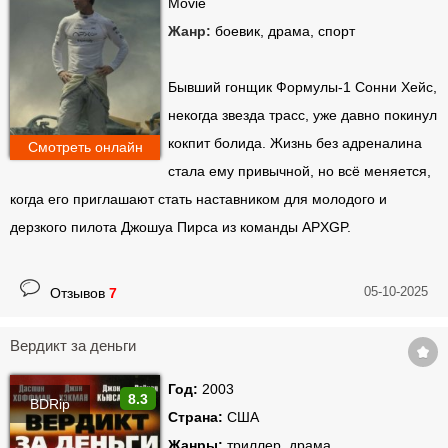
Movie
Жанр:
боевик, драма, спорт
Бывший гонщик Формулы-1 Сонни Хейс,
некогда звезда трасс, уже давно покинул
кокпит болида. Жизнь без адреналина
Смотреть онлайн
стала ему привычной, но всё меняется,
когда его приглашают стать наставником для молодого и
дерзкого пилота Джошуа Пирса из команды APXGP.
05-10-2025
Отзывов
7
Вердикт за деньги
Год:
2003
8.3
BDRip
Страна:
США
Жанры:
триллер, драма