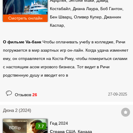
Аффлек, Энтони Маки, Дэвид
Костабайл, Диана Лаура, Боб Гантон,
Бен Шварц, Оливер Купер, Джаннин
Смотреть онлайн
Каспар,
О фильме Va-банк
Чтобы оплачивать учебу в колледже, Ричи
погружается в мир азартных игр он-лайн. Когда удача изменяет
ему, он отправляется на Коста-Рику, чтобы помериться силами
с настоящим асом игрового бизнеса. Тот видит в Ричи
родственную душу и вводит его в
27-09-2025
Отзывов
26
Дюна 2 (2024)
Год
2024
7.7
BDRip
Страна
США, Канада