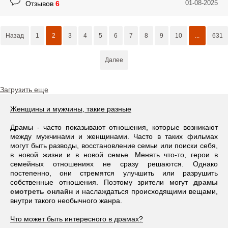
01-08-2025
Отзывов
6
Назад
1
2
3
4
5
6
7
8
9
10
...
631
Далее
Загрузить еще
Женщины и мужчины, такие разные
Драмы - часто показывают отношения, которые возникают
между мужчинами и женщинами. Часто в таких фильмах
могут быть разводы, восстановление семьи или поиски себя,
в новой жизни и в новой семье. Менять что-то, герои в
семейных отношениях не сразу решаются. Однако
постепенно, они стремятся улучшить или разрушить
собственные отношения. Поэтому зрители могут
драмы
смотреть онлайн
и наслаждаться происходящими вещами,
внутри такого необычного жанра.
Что может быть интересного в драмах?