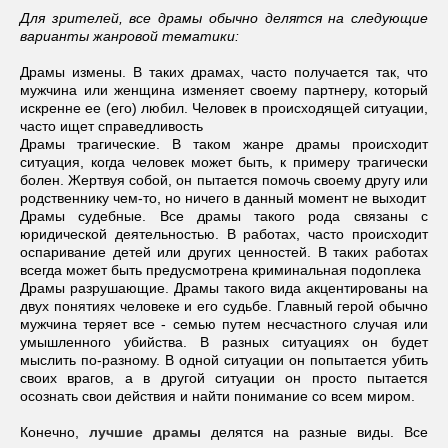
Для зрителей, все драмы обычно делятся на следующие
варианты жанровой тематики:
Драмы измены. В таких драмах, часто получается так, что
мужчина или женщина изменяет своему партнеру, который
искренне ее (его) любил. Человек в происходящей ситуации,
часто ищет справедливость
Драмы трагические. В таком жанре драмы происходит
ситуация, когда человек может быть, к примеру трагически
болен. Жертвуя собой, он пытается помочь своему другу или
родственнику чем-то, но ничего в данный момент не выходит
Драмы судебные. Все драмы такого рода связаны с
юридической деятельностью. В работах, часто происходит
оспаривание детей или других ценностей. В таких работах
всегда может быть предусмотрена криминальная подоплека
Драмы разрушающие. Драмы такого вида акцентированы на
двух понятиях человеке и его судьбе. Главный герой обычно
мужчина теряет все - семью путем несчастного случая или
умышленного убийства. В разных ситуациях он будет
мыслить по-разному. В одной ситуации он попытается убить
своих врагов, а в другой ситуации он просто пытается
осознать свои действия и найти понимание со всем миром.
Конечно,
лучшие драмы
делятся на разные виды. Все