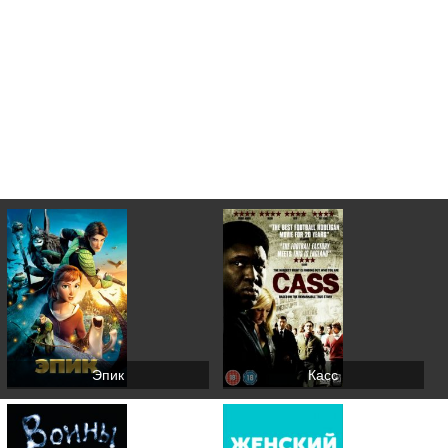
Эпик
Касс