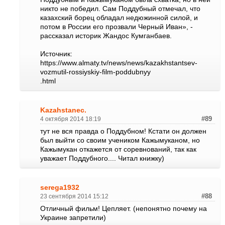
никто не победил. Сам Поддубный отмечал, что
казахский борец обладал недюжинной силой, и
потом в России его прозвали Черный Иван», -
рассказал историк Жандос Кумганбаев.
Источник:
https://www.almaty.tv/news/news/kazakhstantsev-
vozmutil-rossiyskiy-film-poddubnyy
.html
Kazahstanec.
4 октября 2014 18:19
#89
тут не вся правда о Поддубном! Кстати он должен
был выйти со своим учеником Кажымуканом, но
Кажымукан откажется от соревнований, так как
уважает Поддубного.... Читал книжку)
serega1932
23 сентября 2014 15:12
#88
Отличный фильм! Цепляет. (непонятно почему на
Украине запретили)