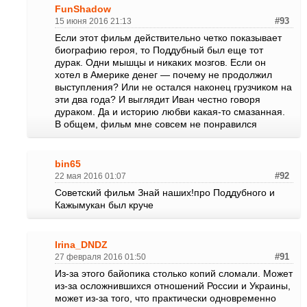
FunShadow
15 июня 2016 21:13
#93
Если этот фильм действительно четко показывает
биографию героя, то Поддубный был еще тот
дурак. Одни мышцы и никаких мозгов. Если он
хотел в Америке денег — почему не продолжил
выступления? Или не остался наконец грузчиком на
эти два года? И выглядит Иван честно говоря
дураком. Да и историю любви какая-то смазанная.
В общем, фильм мне совсем не понравился
bin65
22 мая 2016 01:07
#92
Советский фильм Знай наших!про Поддубного и
Кажымукан был круче
Irina_DNDZ
27 февраля 2016 01:50
#91
Из-за этого байопика столько копий сломали. Может
из-за осложнившихся отношений России и Украины,
может из-за того, что практически одновременно