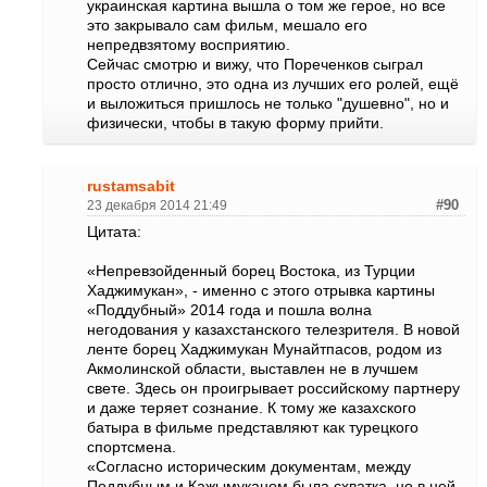
украинская картина вышла о том же герое, но все
это закрывало сам фильм, мешало его
непредвзятому восприятию.
Сейчас смотрю и вижу, что Пореченков сыграл
просто отлично, это одна из лучших его ролей, ещё
и выложиться пришлось не только "душевно", но и
физически, чтобы в такую форму прийти.
rustamsabit
23 декабря 2014 21:49
#90
Цитата:
«Непревзойденный борец Востока, из Турции
Хаджимукан», - именно с этого отрывка картины
«Поддубный» 2014 года и пошла волна
негодования у казахстанского телезрителя. В новой
ленте борец Хаджимукан Мунайтпасов, родом из
Акмолинской области, выставлен не в лучшем
свете. Здесь он проигрывает российскому партнеру
и даже теряет сознание. К тому же казахского
батыра в фильме представляют как турецкого
спортсмена.
«Согласно историческим документам, между
Поддубным и Кажымуканом была схватка, но в ней