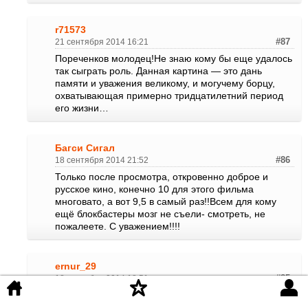
r71573
21 сентября 2014 16:21
#87
Пореченков молодец!Не знаю кому бы еще удалось
так сыграть роль. Данная картина — это дань
памяти и уважения великому, и могучему борцу,
охватывающая примерно тридцатилетний период
его жизни…
Багси Сигал
18 сентября 2014 21:52
#86
Только после просмотра, откровенно доброе и
русское кино, конечно 10 для этого фильма
многовато, а вот 9,5 в самый раз!!Всем для кому
ещё блокбастеры мозг не съели- смотреть, не
пожалеете. С уважением!!!!
ernur_29
18 сентября 2014 18:51
#85
Эту историю, кажется, хорошо бы дополнила
экранизация последних дней жизни Поддубного,