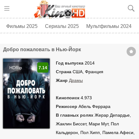
Фильмы 2025
Сериалы 2025
Мультфильмы 2024
Топ 250
Скоро в кино
Добро пожаловать в Нью-Йорк
Год выпуска
2014
HDRip
7.14
Страна
США, Франция
Жанр
Драмы
Кинопоиск
4.973
Режиссер
Абель Феррара
В главных ролях
Жерар Депардье,
Жаклин Биссет, Мари Мут, Пол
Кальдерон, Пол Хипп, Памела Афеси,