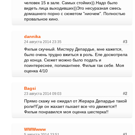
человек 15 в зале. Самых стойких)).Надо было
видеть лица выходивших))Это несуразная смесь
домашнего порно с сюжетом "ниочем". Полностью
провальное кино.
dannika
24 августа 2014 23:35
#3
Фильм скучный. Мистеру Депардье, мне кажется,
было очень трудно вжиться в роль. Еле досмотрела
до конца. Сюжет можно было подать и
поинтереснее, попикантнее. Фильм так себе. Моя
оценка 4/10
Bagsi
23 августа 2014 09:03
#2
Прямо скажу не ожидал от Жерара Депардье такой
роли!!Где он жахает пыхает все что движется!!
Фильм понравился моя оценка шестерка!!
WWWwww
5 августа 2014 23:51
#1