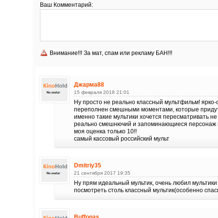
Ваш Комментарий:
Внимание!!! За мат, спам или рекламу БАН!!!
Джарма88
15 февраля 2018 21:01
Ну просто не реально классный мультфильм! ярко-
переполнен смешными моментами, которые придутся
именно такие мультики хочется пересматривать не 
реально смешнючий и запоминающиеся персонаж 
моя оценка только 10!!
самый кассовый российский мульт
Dmitriy35
21 сентября 2017 19:35
Ну прям идеальный мультик, очень любил мультики э
посмотреть столь классный мультик(особенно спаси
Buffonas