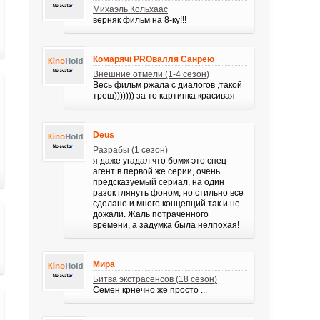
Михаэль Кольхаас
верняк фильм на 8-ку!!!
Комарячі PROвалля Санрею
Внешние отмели (1-4 сезон)
Весь фильм ржала с диалогов ,такой
треш))))))) за то картинка красивая
Deus
Разрабы (1 сезон)
я даже угадал что бомж это спец
агент в первой же серии, очень
предсказуемый сериал, на один
разок глянуть фоном, но стильно все
сделано и много концепций так и не
дожали. Жаль потраченного
времени, а задумка была нелпохая!
Мира
Битва экстрасенсов (18 сезон)
Семен крнечно же просто ...