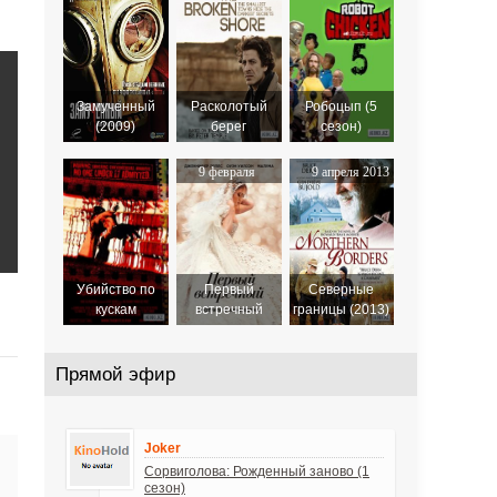
Замученный
Расколотый
Робоцып (5
(2009)
берег
сезон)
9 февраля
9 апреля 2013
2022
Убийство по
Первый
Северные
кускам
встречный
границы (2013)
Прямой эфир
Joker
Сорвиголова: Рожденный заново (1
сезон)