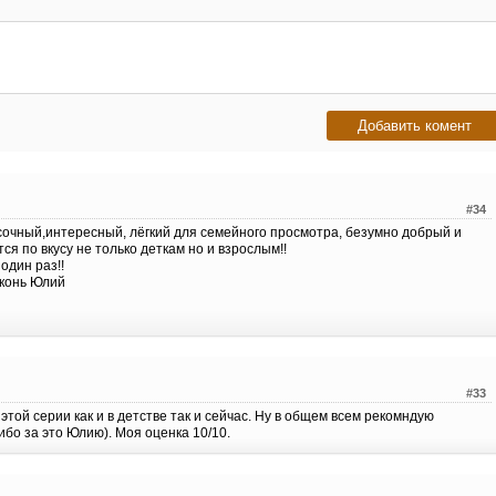
#34
сочный,интересный, лёгкий для семейного просмотра, безумно добрый и
 по вкусу не только деткам но и взрослым!!
один раз!!
конь Юлий
#33
той серии как и в детстве так и сейчас. Ну в общем всем рекомндую
бо за это Юлию). Моя оценка 10/10.