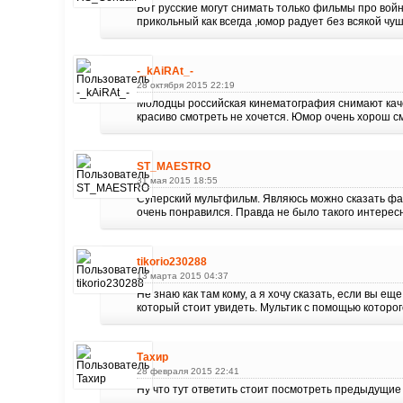
Вот русские могут снимать только фильмы про вой
прикольный как всегда ,юмор радует без всякой чуш
-_kAiRAt_-
28 октября 2015 22:19
Молодцы российская кинематография снимают каче
красиво смотреть не хочется. Юмор очень хорош с
ST_MAESTRO
31 мая 2015 18:55
Суперский мультфильм. Являюсь можно сказать фан
очень понравился. Правда не было такого интересно
tikorio230288
13 марта 2015 04:37
Не знаю как там кому, а я хочу сказать, если вы е
который стоит увидеть. Мультик с помощью которо
Тахир
28 февраля 2015 22:41
Ну что тут ответить стоит посмотреть предыдущие к