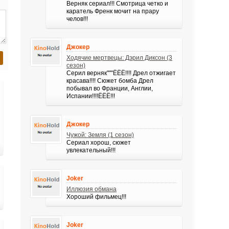
Верняк сериал!!! Смотрица четко и
каратель Френк мочит на прару
челов!!!
Джокер
Ходячие мертвецы: Дэрил Диксон (3
сезон)
Серил верняк"""ЁЁЁ!!!! Дрел отжигает
красава!!!! Сюжет бомба Дрел
побывал во Франции, Англии,
Испании!!!!ЁЁЁ!!!
Джокер
Чужой: Земля (1 сезон)
Сериал хорош, сюжет
увлекательный!!!
Joker
Иллюзия обмана
Хороший фильмец!!!
Joker