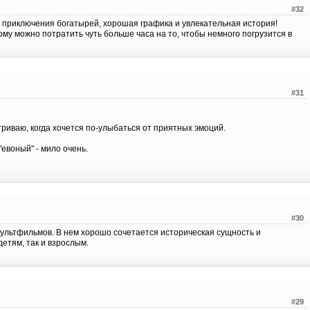
#32
 приключения богатырей, хорошая графика и увлекательная история!
му можно потратить чуть больше часа на то, чтобы немного погрузится в
#31
риваю, когда хочется по-улыбаться от приятных эмоций.
"евоный" - мило очень.
#30
мультфильмов. В нем хорошо сочетается историческая сущность и
етям, так и взрослым.
#29