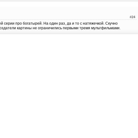
#24
 серии про богатырей. На один раз, да и то с натяжечкой. Скучно
 создатели картины не ограничились первыми тремя мультфильмами.
#23
зя и делов накрутил! эта часть понравилась больше всех! Присутствовало
их как пегасы! Много хороших актёров занимались озвучкой, выполнили
#22
#21
о Алёша поповича! то это была самая лучшая часть из все франшизы от