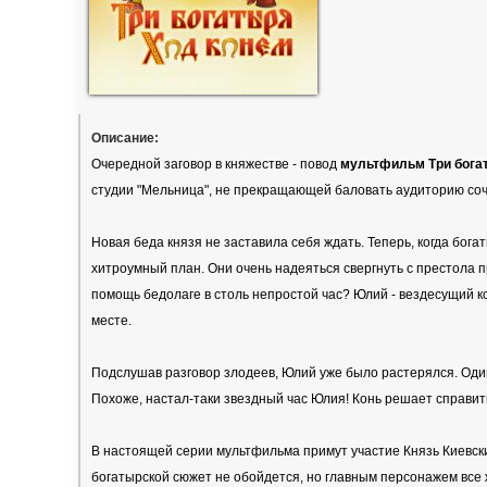
Описание:
Очередной заговор в княжестве - повод
мультфильм Три богат
студии "Мельница", не прекращающей баловать аудиторию со
Новая беда князя не заставила себя ждать. Теперь, когда бог
хитроумный план. Они очень надеяться свергнуть с престола 
помощь бедолаге в столь непростой час? Юлий - вездесущий 
месте.
Подслушав разговор злодеев, Юлий уже было растерялся. Один,
Похоже, настал-таки звездный час Юлия! Конь решает справить
В настоящей серии мультфильма примут участие Князь Киевски
богатырской сюжет не обойдется, но главным персонажем все 