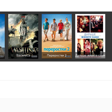
о
Василиса
Переростки 2
Дальше живите сами