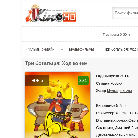
Фильмы 2025
Фильмы онлайн
»
Мультфильмы
»
Три богатыря: Ход
Три богатыря: Ход конем
Год выпуска
2014
HDRip
8.81
Страна
Россия
Жанр
Мультфильмы
Кинопоиск
5.750
Режиссер
Константин 
В главных ролях
Серге
Соловьев, Дмитрий Бык
Длительность
74 мин.