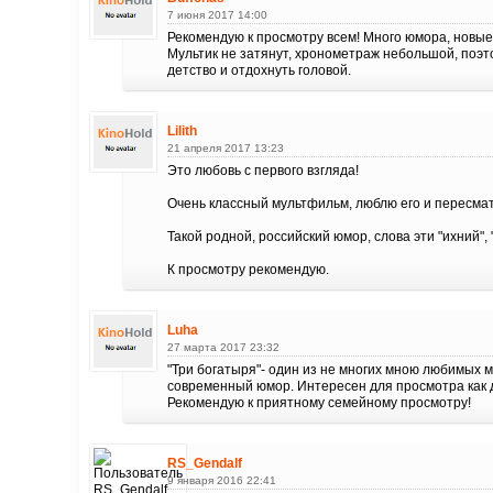
7 июня 2017 14:00
Рекомендую к просмотру всем! Много юмора, новые
Мультик не затянут, хронометраж небольшой, поэто
детство и отдохнуть головой.
Lilith
21 апреля 2017 13:23
Это любовь с первого взгляда!
Очень классный мультфильм, люблю его и пересмат
Такой родной, российский юмор, слова эти "ихний", 
К просмотру рекомендую.
Luha
27 марта 2017 23:32
"Три богатыря"- один из не многих мною любимых 
современный юмор. Интересен для просмотра как д
Рекомендую к приятному семейному просмотру!
RS_Gendalf
9 января 2016 22:41