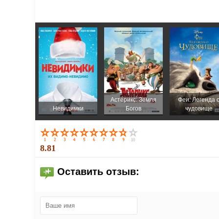
Астерикс: Земля
Феи: Легенда 
Невидимки
Богов
чудовище
8.81
Оставить отзыв: