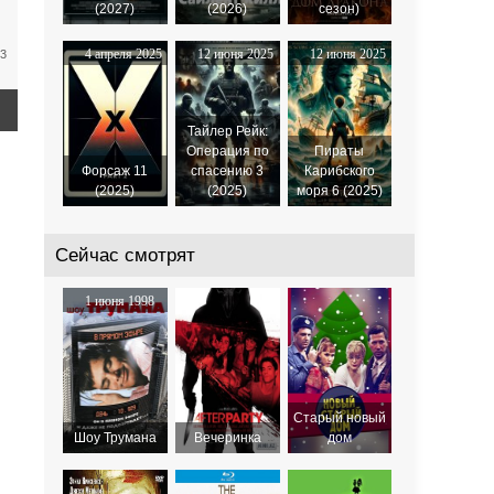
(2027)
(2026)
сезон)
4 апреля 2025
12 июня 2025
12 июня 2025
23
Тайлер Рейк:
Операция по
Пираты
Форсаж 11
спасению 3
Карибского
(2025)
(2025)
моря 6 (2025)
Сейчас смотрят
1 июня 1998
Старый новый
Шоу Трумана
Вечеринка
дом