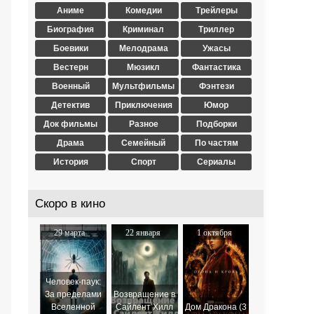
Аниме
Комедии
Трейлеры
Биография
Криминал
Триллер
Боевики
Мелодрама
Ужасы
Вестерн
Мюзикл
Фантастика
Военный
Мультфильмы
Фэнтези
Детектив
Приключения
Юмор
Док фильмы
Разное
Подборки
Драма
Семейный
По частям
История
Спорт
Сериалы
Скоро в кино
29 марта
22 января
1 октября
2024
2026
2025
Человек-паук:
За пределами
Возвращение в
Вселенной
Сайлент Хилл
Дом Дракона (3