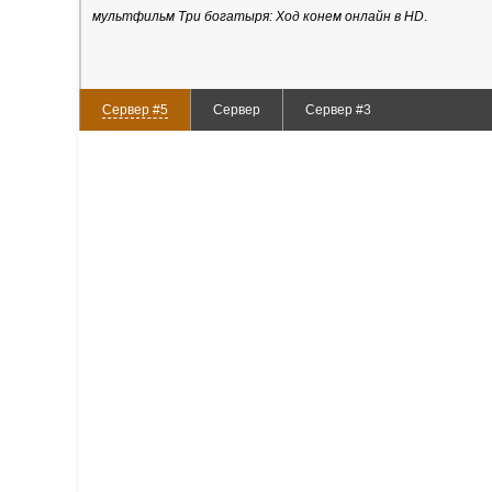
мультфильм Три богатыря: Ход конем онлайн в HD
.
Сервер #5
Сервер
Сервер #3