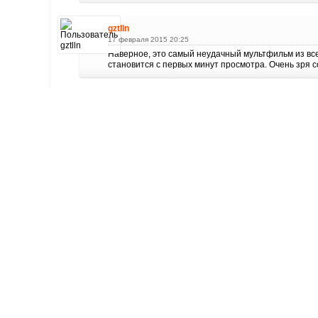
gztlln
17 февраля 2015 20:25
Наверное, это самый неудачный мультфильм из всей
становится с первых минут просмотра. Очень зря
BBAAVV
12 февраля 2015 19:27
Конь как всегда отжигает!)взбаламутил бедного кня
много старых персонажей и добавилось новых, так
озвучку качественно...
best
31 января 2015 13:46
вполне не плохой мульт
DragonSteel
30 января 2015 23:06
саня
, в чем смысл такого юмора? и как сказано пр
мельницы