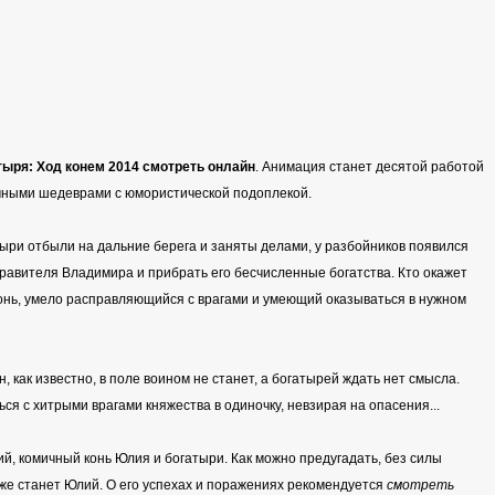
ыря: Ход конем 2014 смотреть онлайн
. Анимация станет десятой работой
чными шедеврами с юмористической подоплекой.
атыри отбыли на дальние берега и заняты делами, у разбойников появился
правителя Владимира и прибрать его бесчисленные богатства. Кто окажет
конь, умело расправляющийся с врагами и умеющий оказываться в нужном
 как известно, в поле воином не станет, а богатырей ждать нет смысла.
ся с хитрыми врагами княжества в одиночку, невзирая на опасения...
й, комичный конь Юлия и богатыри. Как можно предугадать, без силы
же станет Юлий. О его успехах и поражениях рекомендуется
смотреть