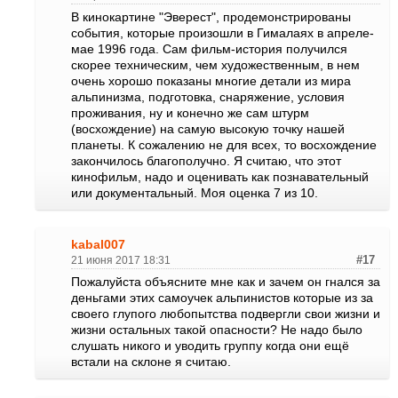
В кинокартине "Эверест", продемонстрированы
события, которые произошли в Гималаях в апреле-
мае 1996 года. Сам фильм-история получился
скорее техническим, чем художественным, в нем
очень хорошо показаны многие детали из мира
альпинизма, подготовка, снаряжение, условия
проживания, ну и конечно же сам штурм
(восхождение) на самую высокую точку нашей
планеты. К сожалению не для всех, то восхождение
закончилось благополучно. Я считаю, что этот
кинофильм, надо и оценивать как познавательный
или документальный. Моя оценка 7 из 10.
kabal007
21 июня 2017 18:31
#17
Пожалуйста объясните мне как и зачем он гнался за
деньгами этих самоучек альпинистов которые из за
своего глупого любопытства подвергли свои жизни и
жизни остальных такой опасности? Не надо было
слушать никого и уводить группу когда они ещё
встали на склоне я считаю.