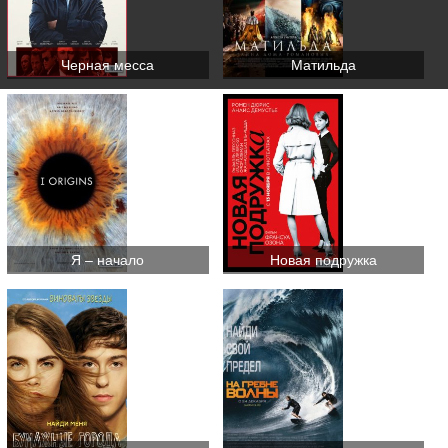
Черная месса
Матильда
Я – начало
Новая подружка