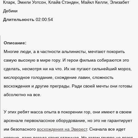
Кларк, Эмили Уотсон, Клайв Стэнден, Майкл Келли, Элизабет
Дебики
Длительность
02:00:54
Описание:
Многие люди, а в частности альпинисты, мечтают покорить
самую высокую в мире гору. И герои фильма собираются это
сделать, несмотря ни на что. Их не пугают сильнейший мороз,
кислородное голодание, схождение лавин, сложность
восхождения и другие преграды. Ради своей мечты они готовы
абсолютно на все.
У этих ребят масса опыта в покорении гор, они имеют в своем
арсенале первоклассное оборудование, но это не гарантирует
им безопасного
восхождения на Эверест
. Сначала все идет
хорошо, даже погода стоит отличная. Но затем группе не везет,