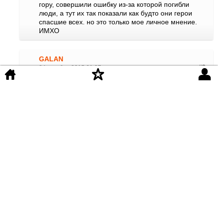
гору, совершили ошибку из-за которой погибли
люди, а тут их так показали как будто они герои
спасшие всех. но это только мое личное мнение.
ИМХО
GALAN
24 октября 2015 01:27
#8
а где казах, который туда сюда бегал? ну еще когда
все умирали, а он без кислорода и уколов бегал и
всем помогал, вместо рации в том числе?
Creative
24 октября 2015 01:21
#7
ни о каком сюжете быть речи не может, т.к. фильм
на реальных событиях, отражает картину
происходящего на тот момент безвыходную
ситуацию альпинистов. Смотрел с большим
интересом, советую к просмотру 9/10
d.kramarev2013
5 октября 2015 21:01
#6