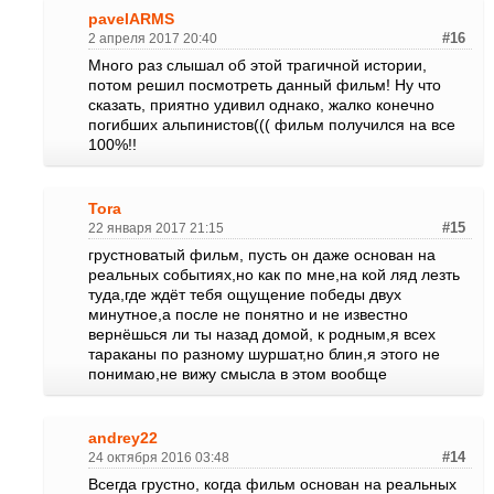
pavelARMS
2 апреля 2017 20:40
#16
Много раз слышал об этой трагичной истории,
потом решил посмотреть данный фильм! Ну что
сказать, приятно удивил однако, жалко конечно
погибших альпинистов((( фильм получился на все
100%!!
Tora
22 января 2017 21:15
#15
грустноватый фильм, пусть он даже основан на
реальных событиях,но как по мне,на кой ляд лезть
туда,где ждёт тебя ощущение победы двух
минутное,а после не понятно и не известно
вернёшься ли ты назад домой, к родным,я всех
тараканы по разному шуршат,но блин,я этого не
понимаю,не вижу смысла в этом вообще
andrey22
24 октября 2016 03:48
#14
Всегда грустно, когда фильм основан на реальных