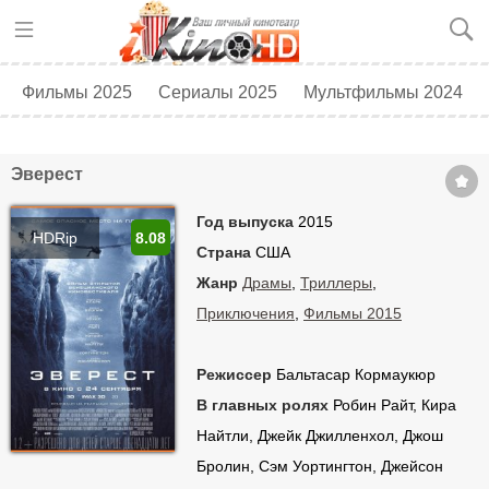
Фильмы 2025
Сериалы 2025
Мультфильмы 2024
Топ 250
Скоро в кино
Эверест
Год выпуска
2015
HDRip
8.08
Страна
США
Жанр
Драмы
,
Триллеры
,
Приключения
,
Фильмы 2015
Режиссер
Бальтасар Кормаукюр
В главных ролях
Робин Райт, Кира
Найтли, Джейк Джилленхол, Джош
Бролин, Сэм Уортингтон, Джейсон