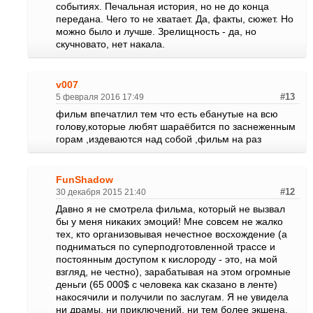
событиях. Печальная история, но не до конца
передана. Чего то не хватает. Да, факты, сюжет. Но
можно было и лучше. Зрелищность - да, но
скучновато, нет накала.
v007
5 февраля 2016 17:49
#13
фильм впечатлил тем что есть ебанутые на всю
голову,которые любят шараёбится по заснеженным
горам ,издеваются над собой ,фильм на раз
FunShadow
30 декабря 2015 21:40
#12
Давно я не смотрела фильма, который не вызвал
бы у меня никаких эмоций! Мне совсем не жалко
тех, кто организовывая нечестное восхождение (а
подниматься по суперподготовленной трассе и
постоянным доступом к кислороду - это, на мой
взгляд, не честно), зарабатывая на этом огромные
деньги (65 000$ с человека как сказано в ленте)
накосячили и получили по заслугам. Я не увидела
ни драмы, ни приключений, ни тем более экшена.