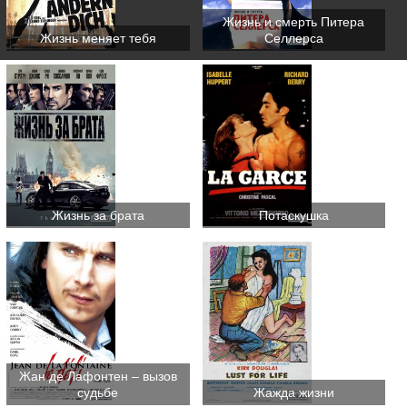
Жизнь и смерть Питера
Жизнь меняет тебя
Селлерса
Жизнь за брата
Потаскушка
Жан де Лафонтен – вызов
судьбе
Жажда жизни