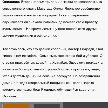
Описание:
Второй фильм трилогии о жизни основоположника
современного каратэ Масутацу Оямы. Японское сообщество
каратэ изгнало его из своих рядов. Тяжело переживая
случившееся он сначала кулаками доказывал свою правоту,
затем запил… Но время лечит, и у него появляются друзья —
мелкие мошенники и официантка.
Так случилось, что его давний соперник, мастер Рюдодзи, стал
виновником их гибели. Ояма вызывает его на бой и убивает. Он
отвозит прах убитых друзей на Хоккайдо. Здесь ему приходится
на потеху богачу с голыми руками бороться против медведя,
чтобы достать деньги на лечение лесоруба. По возвращении
домой его ждет смертельный поединок со школой каратэ,
которую возглавил брат Рюдодзи, обучавшийся каратэ на
Окинаве…