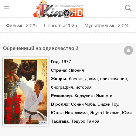
Фильмы 2025
Сериалы 2025
Мультфильмы 2024
Топ 250
Скоро в кино
Обреченный на одиночество 2
Год:
1977
Страна:
Япония
Жанры:
боевик, драма, приключения,
биография, история
Режиссер:
Кадзухико Ямагути
В ролях:
Сонни Чиба, Эйджи Гоу,
Ютака Накаджима, Эцуко Шихоми, Юми
Такигава, Тэцуро Тамба