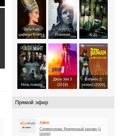
Забытые
царицы Египта
Пленник
K-11
Джон Уик 3
Бэтмен (1
Ночь покера
(2019)
сезон) (2004)
Прямой эфир
Joker
Сорвиголова: Рожденный заново (1
сезон)