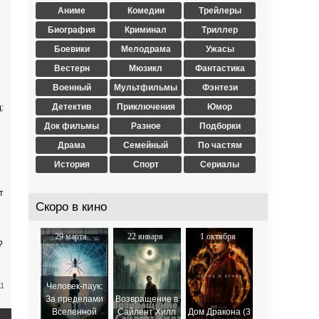
Аниме
Комедии
Трейлеры
Биография
Криминал
Триллер
Боевики
Мелодрама
Ужасы
Вестерн
Мюзикл
Фантастика
Военный
Мультфильмы
Фэнтези
Детектив
Приключения
Юмор
:
Док фильмы
Разное
Подборки
Драма
Семейный
По частям
История
Спорт
Сериалы
т
Скоро в кино
29 марта
22 января
1 октября
?
2024
2026
2025
11
Человек-паук:
За пределами
Возвращение в
Вселенной
Сайлент Хилл
Дом Дракона (3