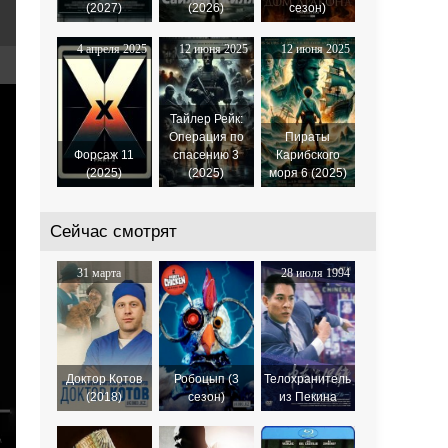
(2027)
(2026)
сезон)
4 апреля 2025
12 июня 2025
12 июня 2025
Тайлер Рейк:
Операция по
Пираты
Форсаж 11
спасению 3
Карибского
(2025)
(2025)
моря 6 (2025)
Сейчас смотрят
31 марта
28 июля 1994
2018
Доктор Котов
Робоцып (3
Телохранитель
(2018)
сезон)
из Пекина