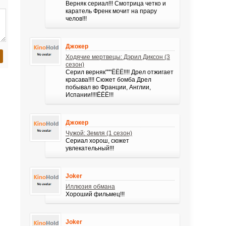
Верняк сериал!!! Смотрица четко и
каратель Френк мочит на прару
челов!!!
Джокер
Ходячие мертвецы: Дэрил Диксон (3
сезон)
Серил верняк"""ЁЁЁ!!!! Дрел отжигает
красава!!!! Сюжет бомба Дрел
побывал во Франции, Англии,
Испании!!!!ЁЁЁ!!!
Джокер
Чужой: Земля (1 сезон)
Сериал хорош, сюжет
увлекательный!!!
Joker
Иллюзия обмана
Хороший фильмец!!!
Joker