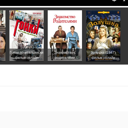
Гонки по-итальянски
Знакомство с
Золушка (1947)
фильм онлайн
родителями
фильм онлайн