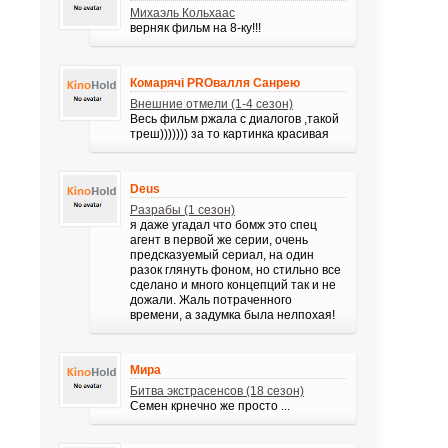
Михаэль Кольхаас
верняк фильм на 8-ку!!!
Комарячі PROвалля Санрею
Внешние отмели (1-4 сезон)
Весь фильм ржала с диалогов ,такой
треш))))))) за то картинка красивая
Deus
Разрабы (1 сезон)
я даже угадал что бомж это спец
агент в первой же серии, очень
предсказуемый сериал, на один
разок глянуть фоном, но стильно все
сделано и много концепций так и не
дожали. Жаль потраченного
времени, а задумка была нелпохая!
Мира
Битва экстрасенсов (18 сезон)
Семен крнечно же просто ...