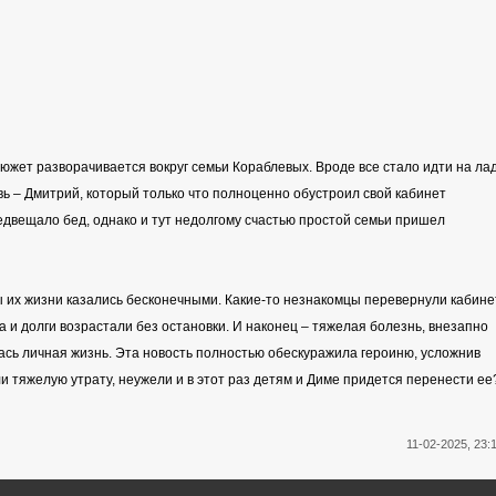
сюжет разворачивается вокруг семьи Кораблевых. Вроде все стало идти на лад
вь – Дмитрий, который только что полноценно обустроил свой кабинет
редвещало бед, однако и тут недолгому счастью простой семьи пришел
ы их жизни казались бесконечными. Какие-то незнакомцы перевернули кабине
а и долги возрастали без остановки. И наконец – тяжелая болезнь, внезапно
ась личная жизнь. Эта новость полностью обескуражила героиню, усложнив
и тяжелую утрату, неужели и в этот раз детям и Диме придется перенести ее
11-02-2025, 23: