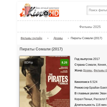
Фильмы 2025
Фильмы онлайн
»
Драмы
»
Пираты Сомали (2017)
Пираты Сомали (2017)
Год выпуска
2017
BDRip
8.26
Страна
Сомали, Кения,
Жанр
Драмы
,
Фильмы б
Кинопоиск
6.524
Режиссер
Брайан Бакл
В главных ролях
Эван 
Корал Пенья, Расселл 
Длительность
116 мин