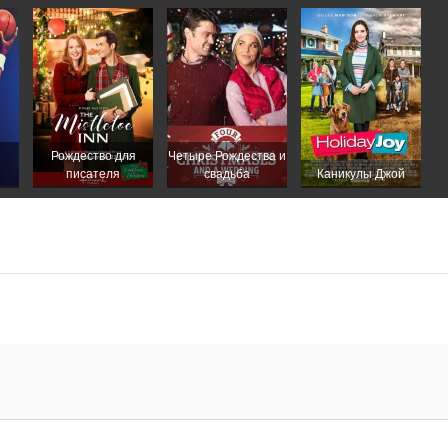
Рождество для
Четыре Рождества и
писателя
свадьба
Каникулы Джой