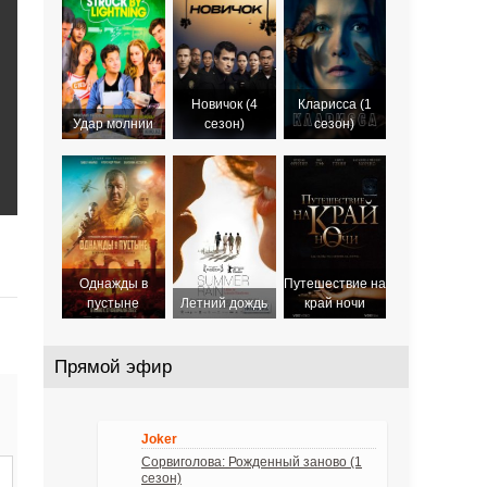
2018
2021
Новичок (4
Кларисса (1
Удар молнии
сезон)
сезон)
Однажды в
Путешествие на
пустыне
Летний дождь
край ночи
Прямой эфир
Joker
Сорвиголова: Рожденный заново (1
сезон)