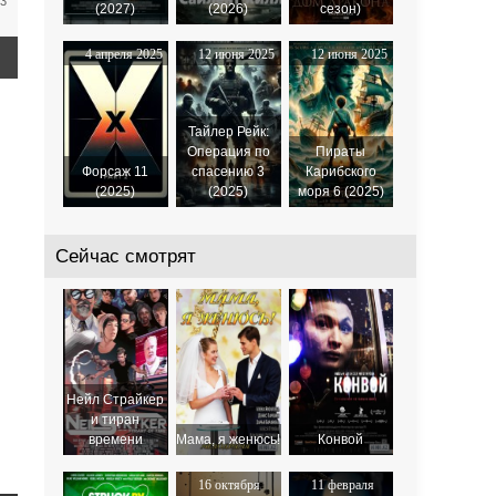
03
(2027)
(2026)
сезон)
4 апреля 2025
12 июня 2025
12 июня 2025
Тайлер Рейк:
Операция по
Пираты
Форсаж 11
спасению 3
Карибского
(2025)
(2025)
моря 6 (2025)
Сейчас смотрят
Нейл Страйкер
и тиран
времени
Мама, я женюсь!
Конвой
16 октября
11 февраля