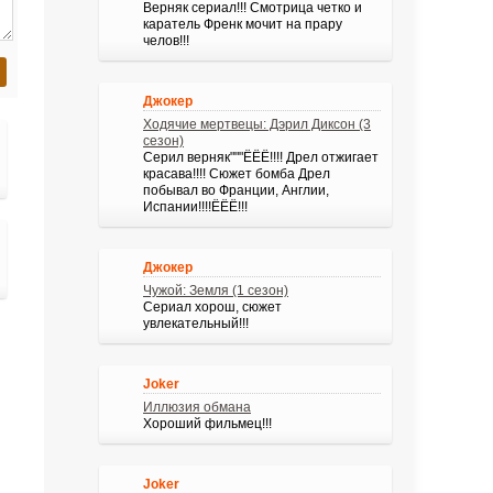
Верняк сериал!!! Смотрица четко и
каратель Френк мочит на прару
челов!!!
Джокер
Ходячие мертвецы: Дэрил Диксон (3
сезон)
Серил верняк"""ЁЁЁ!!!! Дрел отжигает
красава!!!! Сюжет бомба Дрел
побывал во Франции, Англии,
Испании!!!!ЁЁЁ!!!
Джокер
Чужой: Земля (1 сезон)
Сериал хорош, сюжет
увлекательный!!!
Joker
Иллюзия обмана
Хороший фильмец!!!
Joker