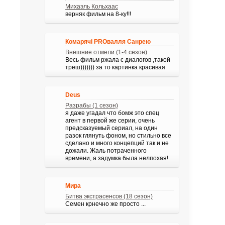
Михаэль Кольхаас
верняк фильм на 8-ку!!!
Комарячі PROвалля Санрею
Внешние отмели (1-4 сезон)
Весь фильм ржала с диалогов ,такой
треш))))))) за то картинка красивая
Deus
Разрабы (1 сезон)
я даже угадал что бомж это спец
агент в первой же серии, очень
предсказуемый сериал, на один
разок глянуть фоном, но стильно все
сделано и много концепций так и не
дожали. Жаль потраченного
времени, а задумка была нелпохая!
Мира
Битва экстрасенсов (18 сезон)
Семен крнечно же просто ...