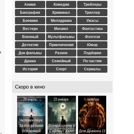
Аниме
Комедии
Трейлеры
Биография
Криминал
Триллер
Боевики
Мелодрама
Ужасы
Вестерн
Мюзикл
Фантастика
Военный
Мультфильмы
Фэнтези
Детектив
Приключения
Юмор
я
Док фильмы
Разное
Подборки
Драма
Семейный
По частям
История
Спорт
Сериалы
Скоро в кино
29 марта
22 января
1 октября
2024
2026
2025
Человек-паук:
За пределами
Возвращение в
Вселенной
Сайлент Хилл
Дом Дракона (3