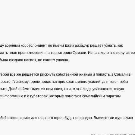
году военный корреспондент по имени Джей Бахадур решает узнать, как
оздать план проникновения на территорию Сомали. Изначально все получаетс
была создана наспех, не совсем удачна.
герой все же решается рискнуть собственной жизнью и попасть, в Сомали в
росто. Главному герою придется приложить много усилий, для того чтобы
лько, Джей поймет один из немногих, то чем эти люди увлекаются, какую
ь информацию и о кураторах, которые помогают сомалийским пиратам
любой степени риск для главного героя будет оправдан. Выживет ли журналист