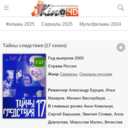
Фильмы 2025
Сериалы 2025
Мультфильмы 2024
Топ 250
Скоро в кино
Тайны следствия (17 сезон)
Год выпуска
2000
7.17
Страна
Россия
Жанр
Сериалы
,
Сериалы русские
Режиссер
Александр Бурцев, Илья
Макаров, Михаил Вассербаум, ...
В главных ролях
Анна Ковальчук,
Сергей Барышев, Эмилия Спивак, Алла
Довлатова, Мирослав Малич, Вячеслав