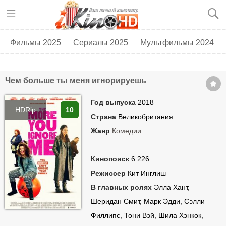
Фильмы 2025
Сериалы 2025
Мультфильмы 2024
Топ 250
Скоро в кино
Чем больше ты меня игнорируешь
Год выпуска
2018
HDRip
10
Страна
Великобритания
Жанр
Комедии
Кинопоиск
6.226
Режиссер
Кит Инглиш
В главных ролях
Элла Хант,
Шеридан Смит, Марк Эдди, Сэлли
Филлипс, Тони Вэй, Шила Хэнкок,