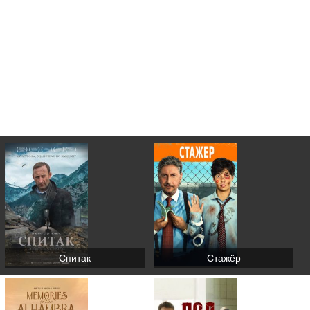
Спитак
Стажёр