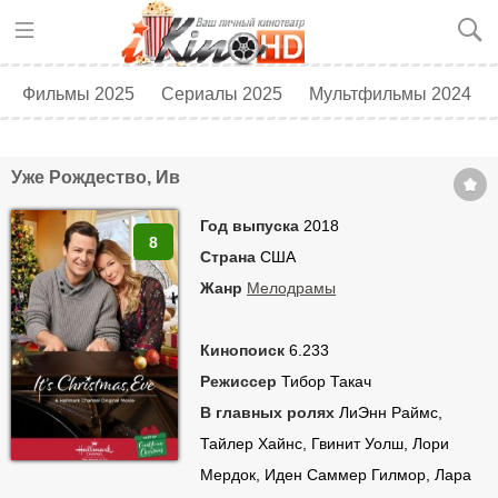
Фильмы 2025
Сериалы 2025
Мультфильмы 2024
Топ 250
Скоро в кино
Уже Рождество, Ив
Год выпуска
2018
8
Страна
США
Жанр
Мелодрамы
Кинопоиск
6.233
Режиссер
Тибор Такач
В главных ролях
ЛиЭнн Раймс,
Тайлер Хайнс, Гвинит Уолш, Лори
Мердок, Иден Саммер Гилмор, Лара