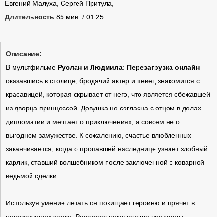
Евгений Малуха, Сергей Притула,
Длительность
85 мин. / 01:25
Описание:
В мультфильме
Руслан и Людмила: Перезагрузка онлайн
оказавшись в столице, бродячий актер и певец знакомится с
красавицей, которая скрывает от него, что является сбежавшей
из дворца принцессой. Девушка не согласна с отцом в делах
дипломатии и мечтает о приключениях, а совсем не о
выгодном замужестве. К сожалению, счастье влюбленных
заканчивается, когда о пропавшей наследнице узнает злобный
карлик, ставший волшебником после заключенной с коварной
ведьмой сделки.
Используя умение летать он похищает героиню и прячет в
неприступном замке. Расстроенному юноше предстоит