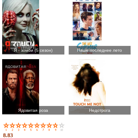
Я - зомби (5 сезон)
Наше последнее лето
Ядовитая роза
Недотрога
8.83