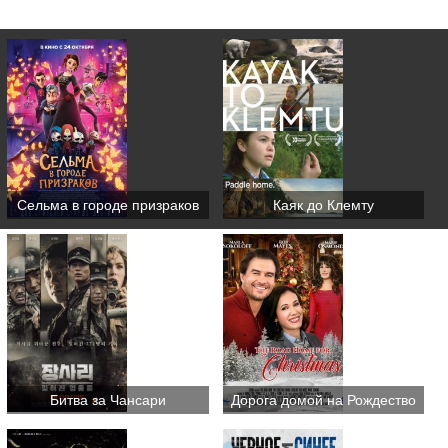
Сельма в городе призраков
Каяк до Клемту
Битва за Чансари
Дорога домой на Рождество