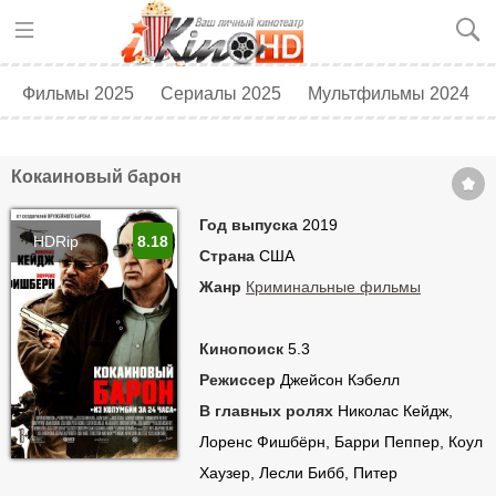
Фильмы 2025
Сериалы 2025
Мультфильмы 2024
Топ 250
Скоро в кино
Кокаиновый барон
Год выпуска
2019
HDRip
8.18
Страна
США
Жанр
Криминальные фильмы
Кинопоиск
5.3
Режиссер
Джейсон Кэбелл
В главных ролях
Николас Кейдж,
Лоренс Фишбёрн, Барри Пеппер, Коул
Хаузер, Лесли Бибб, Питер