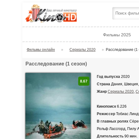
Фильмы 2025
Фильмы онлайн
»
Сериалы 2020
»
Расследование (1 
Расследование (1 сезон)
Год выпуска
2020
8.67
Страна
Дания, Швеция,
Жанр
Сериалы 2020
,
С
Кинопоиск
6.226
Режиссер
Тобиас Линд
В главных ролях
Сёрен
Рольф Лассгорд, Пилу А
Длительность
90 мин.