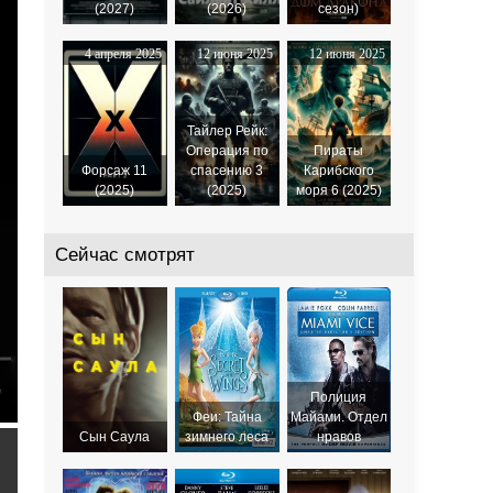
(2027)
(2026)
сезон)
4 апреля 2025
12 июня 2025
12 июня 2025
Тайлер Рейк:
Операция по
Пираты
Форсаж 11
спасению 3
Карибского
(2025)
(2025)
моря 6 (2025)
Сейчас смотрят
Полиция
Феи: Тайна
Майами. Отдел
Сын Саула
зимнего леса
нравов