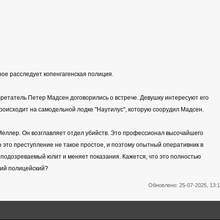
рое расследует копенгагенская полиция.
бретатель Петер Мадсен договорились о встрече. Девушку интересуют его
происходит на самодельной лодке "Наутилус", которую соорудил Мадсен.
Меллер. Он возглавляет отдел убийств. Это профессионал высочайшего
 это преступление не такое простое, и поэтому опытный оперативник в
, подозреваемый юлит и меняет показания. Кажется, что это полностью
кий полицейский?
Обновлено: 25-07-2025, 13: