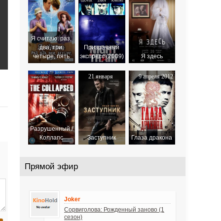
Я считаю: раз,
два, три,
Призрачный
четыре, пять
экспресс (2009)
Я здесь
21 января
9 апреля 2012
2021
Разрушенный /
Коллапс
Заступник
Глаза дракона
Прямой эфир
Joker
Сорвиголова: Рожденный заново (1
сезон)