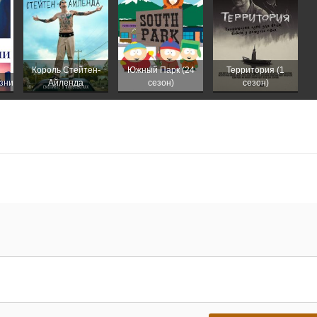
Король Стейтен-
Южный Парк (24
Территория (1
зни
Айленда
сезон)
сезон)