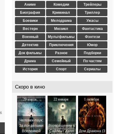
Аниме
Комедии
Трейлеры
Биография
Криминал
Триллер
Боевики
Мелодрама
Ужасы
Вестерн
Мюзикл
Фантастика
Военный
Мультфильмы
Фэнтези
Детектив
Приключения
Юмор
Док фильмы
Разное
Подборки
Драма
Семейный
По частям
История
Спорт
Сериалы
Скоро в кино
29 марта
22 января
1 октября
2024
2026
2025
16
Человек-паук:
За пределами
Возвращение в
Вселенной
Сайлент Хилл
Дом Дракона (3