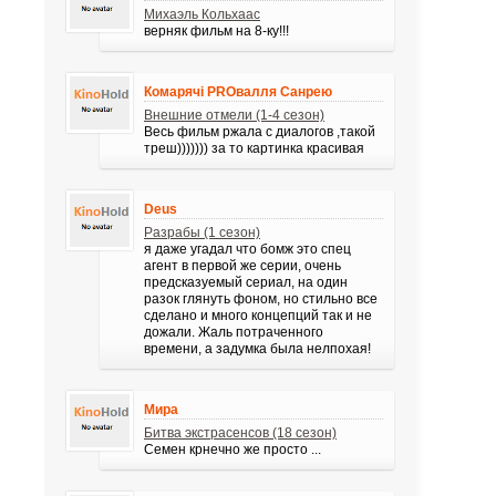
Михаэль Кольхаас
верняк фильм на 8-ку!!!
Комарячі PROвалля Санрею
Внешние отмели (1-4 сезон)
Весь фильм ржала с диалогов ,такой
треш))))))) за то картинка красивая
Deus
Разрабы (1 сезон)
я даже угадал что бомж это спец
агент в первой же серии, очень
предсказуемый сериал, на один
разок глянуть фоном, но стильно все
сделано и много концепций так и не
дожали. Жаль потраченного
времени, а задумка была нелпохая!
Мира
Битва экстрасенсов (18 сезон)
Семен крнечно же просто ...