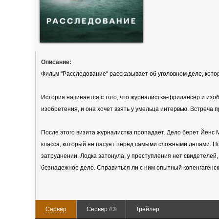
Описание:
Фильм "Расследование" рассказывает об уголовном деле, кото
История начинается с того, что журналистка-фрилансер и изо
изобретения, и она хочет взять у умельца интервью. Встреча 
После этого визита журналистка пропадает. Дело берет Йенс 
класса, который не пасует перед самыми сложными делами. Но
затруднении. Лодка затонула, у преступления нет свидетелей
безнадежное дело. Справиться ли с ним опытный копенгагенс
Сервер
Сервер #3
Трейлер