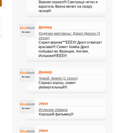
Верняк сериал!!! Смотрица четко и
каратель Френк мочит на прару
челов!!!
Джокер
Ходячие мертвецы: Дэрил Диксон (3
сезон)
Серил верняк"""ЁЁЁ!!!! Дрел отжигает
красава!!!! Сюжет бомба Дрел
побывал во Франции, Англии,
Испании!!!!ЁЁЁ!!!
Джокер
Чужой: Земля (1 сезон)
Сериал хорош, сюжет
увлекательный!!!
Joker
Иллюзия обмана
Хороший фильмец!!!
Joker