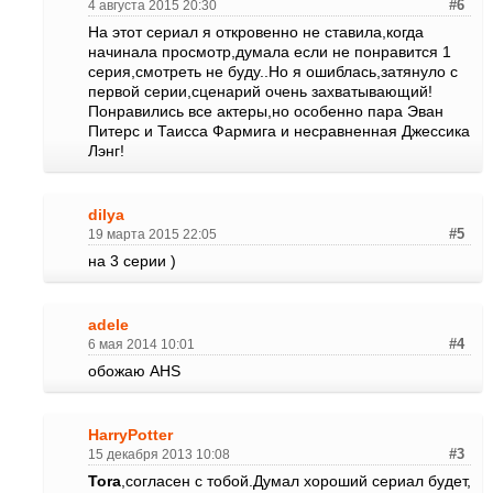
4 августа 2015 20:30
#6
На этот сериал я откровенно не ставила,когда
начинала просмотр,думала если не понравится 1
серия,смотреть не буду..Но я ошиблась,затянуло с
первой серии,сценарий очень захватывающий!
Понравились все актеры,но особенно пара Эван
Питерс и Таисса Фармига и несравненная Джессика
Лэнг!
dilya
19 марта 2015 22:05
#5
на 3 серии )
adele
6 мая 2014 10:01
#4
обожаю AHS
HarryPotter
15 декабря 2013 10:08
#3
Tora
,согласен с тобой.Думал хороший сериал будет,