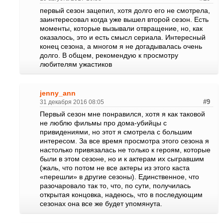
первый сезон зацепил, хотя долго его не смотрела,
заинтересовал когда уже вышел второй сезон. Есть
моменты, которые вызывали отвращение, но, как
оказалось, это и есть смысл сериала. Интересный
конец сезона, а многом я не догадывалась очень
долго. В общем, рекомендую к просмотру
любителям ужастиков
jenny_ann
31 декабря 2016 08:05
#9
Первый сезон мне понравился, хотя я как таковой
не люблю фильмы про дома-убийцы с
привидениями, но этот я смотрела с большим
интересом. За все время просмотра этого сезона я
настолько привязалась не только к героям, которые
были в этом сезоне, но и к актерам их сыгравшим
(жаль, что потом не все актеры из этого каста
«перешли» в другие сезоны). Единственное, что
разочаровало так то, что, по сути, получилась
открытая концовка, надеюсь, что в последующим
сезонах она все же будет упомянута.