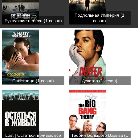
Подпольная Империя (1
Рухнувшие небеса (1 сезон)
сезон)
Сплетница (1 сезон)
Декстер (1 сезон)
Lost | Остаться в живых все
Теория Большого Взрыва (1