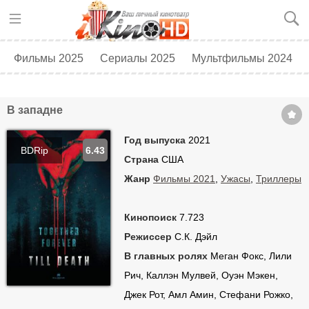
Фильмы 2025
Сериалы 2025
Мультфильмы 2024
Топ 250
Скоро в кино
В западне
Год выпуска
2021
BDRip
6.43
Страна
США
Жанр
Фильмы 2021
,
Ужасы
,
Триллеры
Кинопоиск
7.723
Режиссер
С.К. Дэйл
В главных ролях
Меган Фокс, Лили
Рич, Каллэн Мулвей, Оуэн Мэкен,
Джек Рот, Амл Амин, Стефани Рожко,