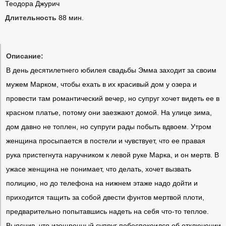
Теодора Джурич
Длительность
88 мин.
Описание:
В день десятилетнего юбилея свадьбы Эмма заходит за своим
мужем Марком, чтобы ехать в их красивый дом у озера и
провести там романтический вечер, но супруг хочет видеть ее в
красном платье, потому они заезжают домой. На улице зима,
дом давно не топлен, но супруги рады побыть вдвоем. Утром
женщина просыпается в постели и чувствует, что ее правая
рука пристегнута наручником к левой руке Марка, и он мертв. В
ужасе женщина не понимает, что делать, хочет вызвать
полицию, но до телефона на нижнем этаже надо дойти и
приходится тащить за собой двести фунтов мертвой плоти,
предварительно попытавшись надеть на себя что-то теплое.
Выяснив, что изощренный супруг побеспокоился об отключении