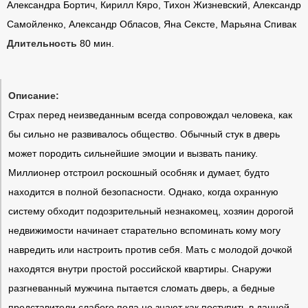
Александра Бортич, Кирилл Кяро, Тихон Жизневский, Александр
Самойленко, Александр Обласов, Яна Сексте, Марьяна Спивак
Длительность
80 мин.
Описание:
Страх перед неизведанным всегда сопровождал человека, как
бы сильно не развивалось общество. Обычный стук в дверь
может породить сильнейшие эмоции и вызвать панику.
Миллионер отстроил роскошный особняк и думает, будто
находится в полной безопасности. Однако, когда охранную
систему обходит подозрительный незнакомец, хозяин дорогой
недвижимости начинает старательно вспоминать кому могу
навредить или настроить против себя. Мать с молодой дочкой
находятся внутри простой российской квартиры. Снаружи
разгневанный мужчина пытается сломать дверь, а бедные
представители слабого пола не знают как поступить в данной