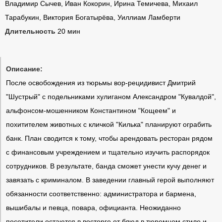
Владимир Сычев, Иван Кокорин, Ирина Темичева, Михаил
Тарабукин, Виктория Богатырёва, Уиллиам Ламберти
Длительность
20 мин
Описание:
После освобождения из тюрьмы вор-рецидивист Дмитрий
"Шустрый" с подельниками хулиганом Александром "Кувалдой",
альфонсом-мошенником Константином "Кощеем" и
похитителем животных с кличкой "Килька" планируют ограбить
банк. План сводится к тому, чтобы арендовать ресторан рядом
с финансовым учреждением и тщательно изучить распорядок
сотрудников. В результате, банда сможет унести кучу денег и
завязать с криминалом. В заведении главный герой выполняют
обязанности соответственно: администратора и бармена,
вышибалы и певца, повара, официанта. Неожиданно
посетители остаются в восторге от блюд в тюремном стиле и