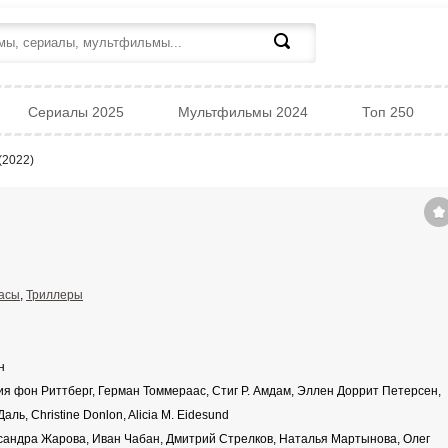
Сериалы 2025
Мультфильмы 2024
Топ 250
(2022)
асы
,
Триллеры
н
я фон Риттберг, Герман Томмераас, Стиг Р. Амдам, Эллен Доррит Петерсен,
аль, Christine Donlon, Alicia M. Eidesund
андра Жарова, Иван Чабан, Дмитрий Стрелков, Наталья Мартынова, Олег