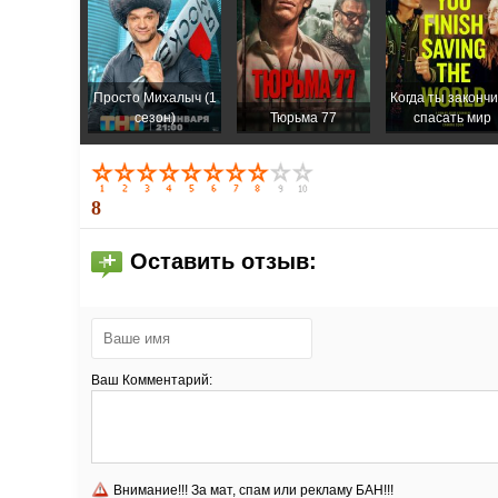
Просто Михалыч (1
Когда ты законч
сезон)
Тюрьма 77
спасать мир
8
Оставить отзыв:
Ваш Комментарий:
Внимание!!! За мат, спам или рекламу БАН!!!