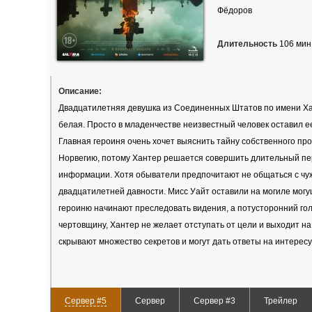
Фёдоров
Длительность
106 мин
Описание:
Двадцатилетняя девушка из Соединенных Штатов по имени Ха
белая. Просто в младенчестве неизвестный человек оставил е
Главная героиня очень хочет выяснить тайну собственного про
Норвегию, потому Хантер решается совершить длительный пе
информации. Хотя обыватели предпочитают не общаться с чуж
двадцатилетней давности. Мисс Уайт оставили на могиле могу
героиню начинают преследовать видения, а потусторонний гол
чертовщину, Хантер не желает отступать от цели и выходит н
скрывают множество секретов и могут дать ответы на интерес
Сервер #5
Сервер
Сервер #3
Трейлер