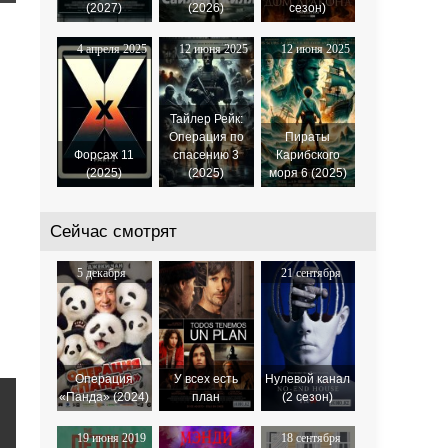
(2027)
(2026)
сезон)
4 апреля 2025
12 июня 2025
12 июня 2025
Тайлер Рейк:
Операция по
Пираты
Форсаж 11
спасению 3
Карибского
(2025)
(2025)
моря 6 (2025)
Сейчас смотрят
5 декабря
21 сентября
2024
2017
Операция
У всех есть
Нулевой канал
«Панда» (2024)
план
(2 сезон)
19 июня 2019
18 сентября