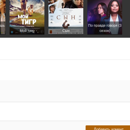
ишь
По правде говоря (3
Мой тигр
Сын
сезон)