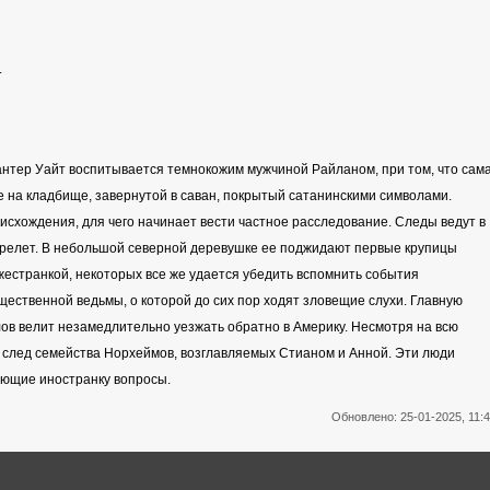
.
нтер Уайт воспитывается темнокожим мужчиной Райланом, при том, что сам
е на кладбище, завернутой в саван, покрытый сатанинскими символами.
исхождения, для чего начинает вести частное расследование. Следы ведут в
релет. В небольшой северной деревушке ее поджидают первые крупицы
естранкой, некоторых все же удается убедить вспомнить события
щественной ведьмы, о которой до сих пор ходят зловещие слухи. Главную
ов велит незамедлительно уезжать обратно в Америку. Несмотря на всю
а след семейства Норхеймов, возглавляемых Стианом и Анной. Эти люди
ующие иностранку вопросы.
Обновлено: 25-01-2025, 11: