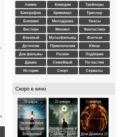
Аниме
Комедии
Трейлеры
Биография
Криминал
Триллер
Боевики
Мелодрама
Ужасы
Вестерн
Мюзикл
Фантастика
Военный
Мультфильмы
Фэнтези
Детектив
Приключения
Юмор
а
Док фильмы
Разное
Подборки
Драма
Семейный
По частям
История
Спорт
Сериалы
Скоро в кино
29 марта
22 января
1 октября
2024
2026
2025
49
Человек-паук:
За пределами
Возвращение в
Вселенной
Сайлент Хилл
Дом Дракона (3