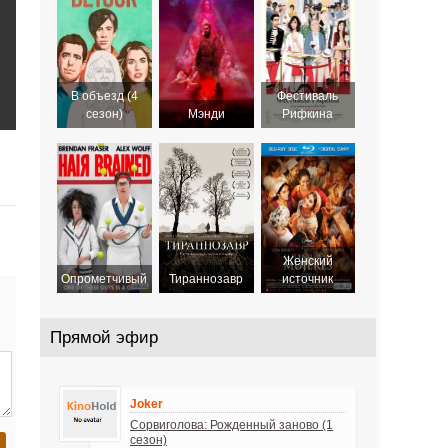
2020
В объезд (4
Фестиваль
сезон)
Мэнди
Рифкина
Женский
Опрометчивый
Тираннозавр
источник
Прямой эфир
Joker
Сорвиголова: Рожденный заново (1
сезон)