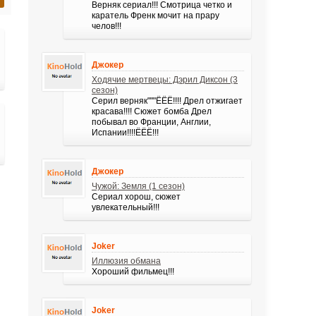
Верняк сериал!!! Смотрица четко и
каратель Френк мочит на прару
челов!!!
Джокер
Ходячие мертвецы: Дэрил Диксон (3
сезон)
Серил верняк"""ЁЁЁ!!!! Дрел отжигает
красава!!!! Сюжет бомба Дрел
побывал во Франции, Англии,
Испании!!!!ЁЁЁ!!!
Джокер
Чужой: Земля (1 сезон)
Сериал хорош, сюжет
увлекательный!!!
Joker
Иллюзия обмана
Хороший фильмец!!!
Joker