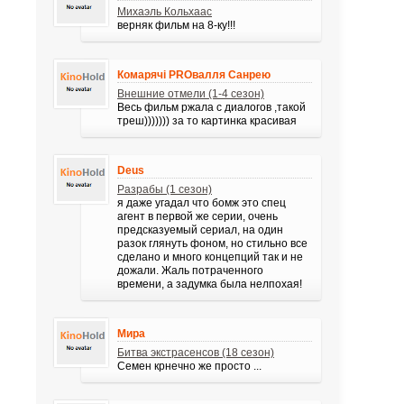
Михаэль Кольхаас
верняк фильм на 8-ку!!!
Комарячі PROвалля Санрею
Внешние отмели (1-4 сезон)
Весь фильм ржала с диалогов ,такой
треш))))))) за то картинка красивая
Deus
Разрабы (1 сезон)
я даже угадал что бомж это спец
агент в первой же серии, очень
предсказуемый сериал, на один
разок глянуть фоном, но стильно все
сделано и много концепций так и не
дожали. Жаль потраченного
времени, а задумка была нелпохая!
Мира
Битва экстрасенсов (18 сезон)
Семен крнечно же просто ...