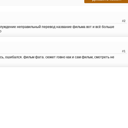
#2
блуждение неправильный перевод название фильма вот и всё больше
о
#1
сь, ошибался. фильм фата. сюжет говно как и сам фильм, смотреть не