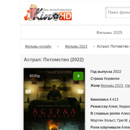
Фильмы 2025
Фильмы онлайн
»
Фильмы 2023
»
Астрал: Потомство 
Астрал: Потомство (2022)
Год выпуска
2022
BDRip
8
Страна
Норвегия
Жанр
Фильмы 2023
,
Уж
Кинопоиск
4.413
Режиссер
Алекс Херро
В главных ролях
Алиси
Мортен Хольст, Грю М. Д
Роли озвучивали
Алекс