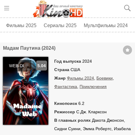
Фильмы 2025
Сериалы 2025
Мультфильмы 2024
Топ 250
Скоро в кино
Мадам Паутина (2024)
Год выпуска
2024
WEB-DL
5.04
Страна
США
Жанр
Фильмы 2024
,
Боевики
,
Фантастика
,
Приключения
Кинопоиск
6.2
Режиссер
С.Дж. Кларксон
В главных ролях
Дакота Джонсон,
Сидни Суини, Эмма Робертс, Изабела