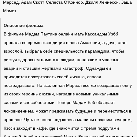
Мерсед, Адам Скотт, Селеста О’Коннор, Джилл Хеннесси, Заша
Мэмет
Описание фильма
В фильме Мадам Паутина онлайн мать Кассандры Уэбб
пропала во время экспедиции в леса Амазонии, а дочь, став
взрослой, выбрала себе специальность парамедика, чтобы
рискуя здоровьем помогать людям, попавшим в ужасные
аварии и ставшим жертвами катастроф. Однажды ей
приходится пожертвовать своей жизнью, спасая
пострадавшего. Но вселенная Марвел все же возвращает одну
из своих героинь к жизни, наградив новыми уникальными
силами и способностями. Теперь Мадам Вэб обладает
ясновидением, может предсказать будущее и переместиться в
прошлое. Чуть не попав под колеса машины поздним вечером,
Кэсси заходит в кафе, где знакомится с тремя подругами
Джулией, Аней и темнокожей Мэтти. Вслед за ней в помещении