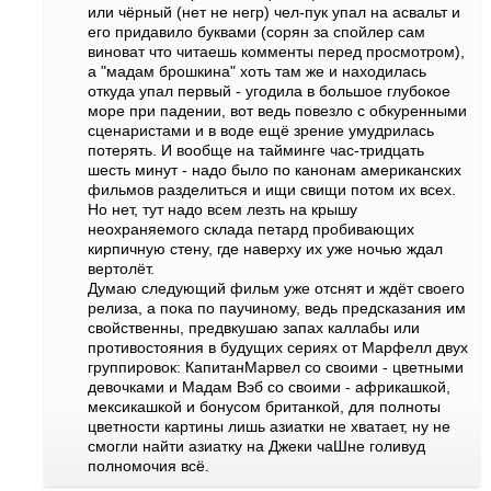
или чёрный (нет не негр) чел-пук упал на асвальт и
его придавило буквами (сорян за спойлер сам
виноват что читаешь комменты перед просмотром),
а "мадам брошкина" хоть там же и находилась
откуда упал первый - угодила в большое глубокое
море при падении, вот ведь повезло с обкуренными
сценаристами и в воде ещё зрение умудрилась
потерять. И вообще на тайминге час-тридцать
шесть минут - надо было по канонам американских
фильмов разделиться и ищи свищи потом их всех.
Но нет, тут надо всем лезть на крышу
неохраняемого склада петард пробивающих
кирпичную стену, где наверху их уже ночью ждал
вертолёт.
Думаю следующий фильм уже отснят и ждёт своего
релиза, а пока по паучиному, ведь предсказания им
свойственны, предвкушаю запах каллабы или
противостояния в будущих сериях от Марфелл двух
группировок: КапитанМарвел со своими - цветными
девочками и Мадам Вэб со своими - африкашкой,
мексикашкой и бонусом британкой, для полноты
цветности картины лишь азиатки не хватает, ну не
смогли найти азиатку на Джеки чаШне голивуд
полномочия всё.