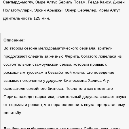
Сантырджыоглу, Эмре Алтуг, Бериль Позам, Гёзде Кансу, Дирен
Полатогуллари, Эрсин Арыджы, Ознур Серчелер, Ирем Алтуг
Длительность
125 мин.
Описание:
Во втором сезоне мелодраматического сериала, зрители
продолжают следить за жизнью Ферита, богатого ловеласа из
состоятельной стамбульской семьи, который привык к
роскошным тусовкам и беззаботной жизни. Его поведение
вызывает огорчение у дедушки-бизнесмена Халиса Агу,
основателя семейного бизнеса. После того как в комнате
Ферита находят наркотики, влиятельный дедушка спасает внука
от тюрьмы и решает, что пора остепенить внука, предлагая ему
женитьбу.
Для Ферита выбирают скромную невесту, Сейран, дочь друга