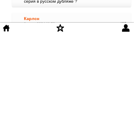
серия в русском дубляже ?
Карлсн
9 июня 2024 11:59
#18
Прорыдала с конце, спасибо за сериал,жду 3 сезон
АРТУР
14 мая 2024 03:17
#17
СЕРИАЛ ТОП СМОТРЮ ДАВНО ВСЕМ СОВЕТУЮ
Людмила
12 мая 2024 11:26
#16
Перепишите описание сериала. Ферит Тарыка не
убивал и наркотиков там не было.....
Ника
1 мая 2024 01:22
#15
Я не знаю як іншим, але мені це серіял подобається
дуже, якщо вам не подобається не дивіться і не