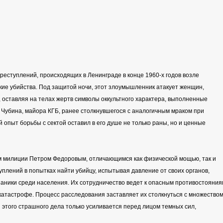
реступлений, происходящих в Ленинграде в конце 1960-х годов возле
кие убийства. Под защитой ночи, этот злоумышленник атакует женщин,
 оставляя на телах жертв символы оккультного характера, выполненные
 Чубина, майора КГБ, ранее столкнувшегося с аналогичным мраком при
опыт борьбы с сектой оставил в его душе не только раны, но и ценные
м милиции Петром Федоровым, отличающимся как физической мощью, так и
уплений в попытках найти убийцу, испытывая давление от своих органов,
паники среди населения. Их сотрудничество ведет к опасным противостояния
к катастрофе. Процесс расследования заставляет их столкнуться с множество
 этого страшного дела только усиливается перед лицом темных сил,