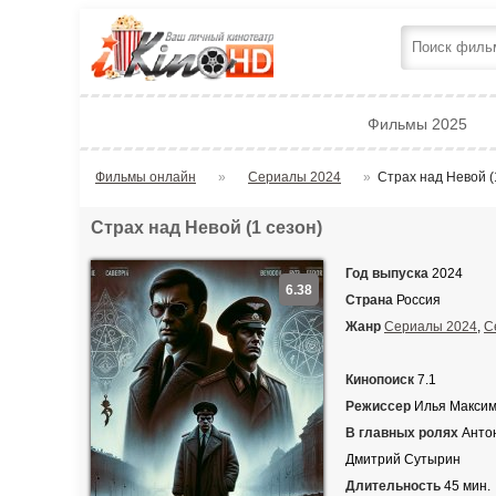
Фильмы 2025
Фильмы онлайн
»
Сериалы 2024
»
Страх над Невой (
Страх над Невой (1 сезон)
Год выпуска
2024
6.38
Страна
Россия
Жанр
Сериалы 2024
,
С
Кинопоиск
7.1
Режиссер
Илья Макси
В главных ролях
Антон
Дмитрий Сутырин
Длительность
45 мин.