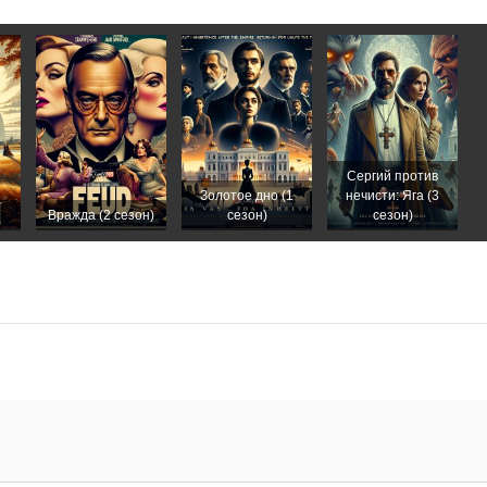
Сергий против
Золотое дно (1
нечисти: Яга (3
Вражда (2 сезон)
сезон)
сезон)