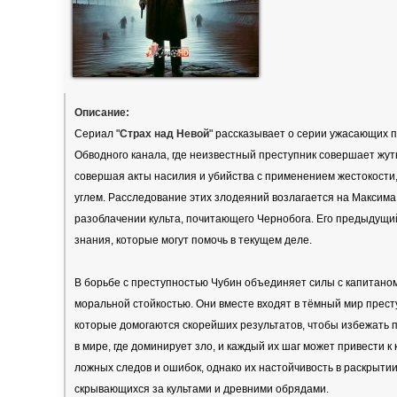
Описание:
Сериал "
Страх над Невой
" рассказывает о серии ужасающих п
Обводного канала, где неизвестный преступник совершает жут
совершая акты насилия и убийства с применением жестокости,
углем. Расследование этих злодеяний возлагается на Максима
разоблачении культа, почитающего Чернобога. Его предыдущий 
знания, которые могут помочь в текущем деле.
В борьбе с преступностью Чубин объединяет силы с капитано
моральной стойкостью. Они вместе входят в тёмный мир прест
которые домогаются скорейших результатов, чтобы избежать 
в мире, где доминирует зло, и каждый их шаг может привести 
ложных следов и ошибок, однако их настойчивость в раскрытии
скрывающихся за культами и древними обрядами.