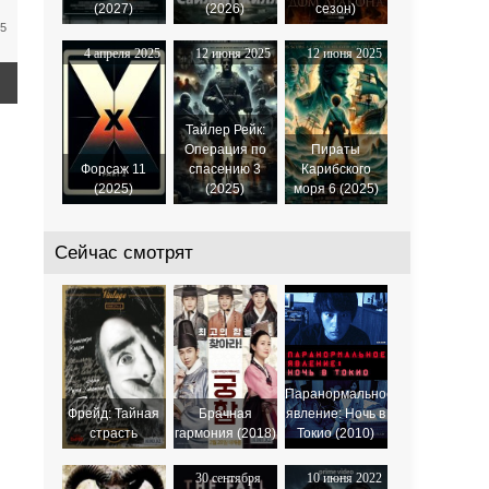
(2027)
(2026)
сезон)
45
4 апреля 2025
12 июня 2025
12 июня 2025
Тайлер Рейк:
Операция по
Пираты
Форсаж 11
спасению 3
Карибского
(2025)
(2025)
моря 6 (2025)
Сейчас смотрят
Паранормальное
Фрейд: Тайная
Брачная
явление: Ночь в
страсть
гармония (2018)
Токио (2010)
30 сентября
10 июня 2022