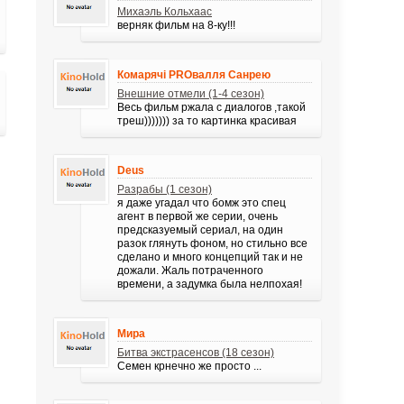
Михаэль Кольхаас
верняк фильм на 8-ку!!!
Комарячі PROвалля Санрею
Внешние отмели (1-4 сезон)
Весь фильм ржала с диалогов ,такой
треш))))))) за то картинка красивая
Deus
Разрабы (1 сезон)
я даже угадал что бомж это спец
агент в первой же серии, очень
предсказуемый сериал, на один
разок глянуть фоном, но стильно все
сделано и много концепций так и не
дожали. Жаль потраченного
времени, а задумка была нелпохая!
Мира
Битва экстрасенсов (18 сезон)
Семен крнечно же просто ...