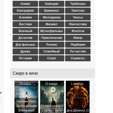
Аниме
Комедии
Трейлеры
Биография
Криминал
Триллер
Боевики
Мелодрама
Ужасы
Вестерн
Мюзикл
Фантастика
Военный
Мультфильмы
Фэнтези
Детектив
Приключения
Юмор
Док фильмы
Разное
Подборки
Драма
Семейный
По частям
История
Спорт
Сериалы
Скоро в кино
29 марта
22 января
1 октября
2024
2026
2025
м
м
Человек-паук:
За пределами
Возвращение в
Вселенной
Сайлент Хилл
Дом Дракона (3