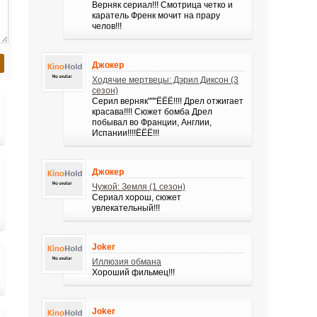
Верняк сериал!!! Смотрица четко и
каратель Френк мочит на прару
челов!!!
Джокер
Ходячие мертвецы: Дэрил Диксон (3
сезон)
Серил верняк"""ЁЁЁ!!!! Дрел отжигает
красава!!!! Сюжет бомба Дрел
побывал во Франции, Англии,
Испании!!!!ЁЁЁ!!!
Джокер
Чужой: Земля (1 сезон)
Сериал хорош, сюжет
увлекательный!!!
Joker
Иллюзия обмана
Хороший фильмец!!!
Joker