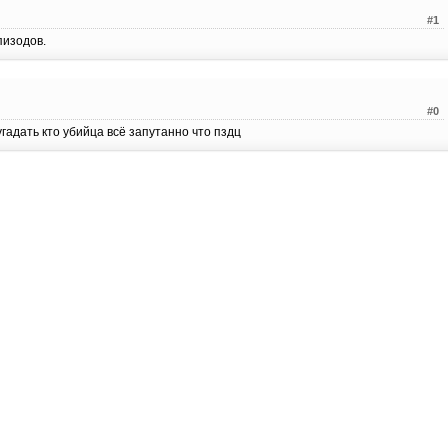
#1
пизодов.
#0
гадать кто убийца всё запутанно что пздц