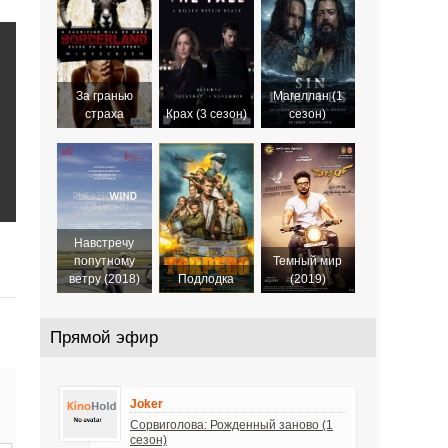
2016
За гранью
Магеллан (1
страха
Крах (3 сезон)
сезон)
Навстречу
попутному
Темный мир
ветру (2018)
Подлодка
(2019)
Прямой эфир
Joker
Сорвиголова: Рожденный заново (1
сезон)