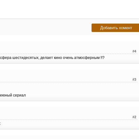
#4
осфера шестидесятых, делает кино очень атмосферным !!?
#3
реюный сериал
#2
к