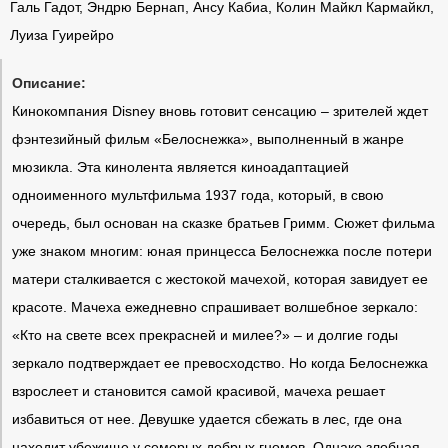
Галь Гадот, Эндрю Бернап, Ансу Кабиа, Колин Майкл Кармайкл,
Луиза Гуирейро
Описание:
Кинокомпания Disney вновь готовит сенсацию – зрителей ждет
фэнтезийный фильм «Белоснежка», выполненный в жанре
мюзикла. Эта кинолента является киноадаптацией
одноименного мультфильма 1937 года, который, в свою
очередь, был основан на сказке братьев Гримм. Сюжет фильма
уже знаком многим: юная принцесса Белоснежка после потери
матери сталкивается с жестокой мачехой, которая завидует ее
красоте. Мачеха ежедневно спрашивает волшебное зеркало:
«Кто на свете всех прекрасней и милее?» – и долгие годы
зеркало подтверждает ее превосходство. Но когда Белоснежка
взрослеет и становится самой красивой, мачеха решает
избавиться от нее. Девушке удается сбежать в лес, где она
находит убежище у семерых добрых гномов. Однако злобная