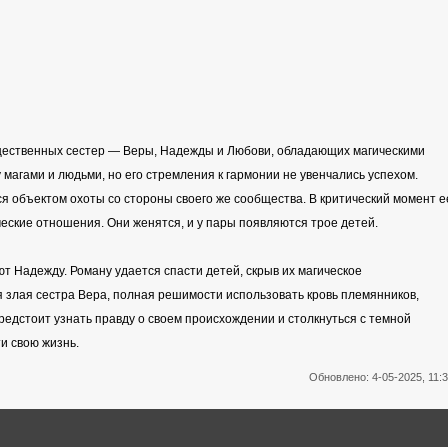
ущественных сестер — Веры, Надежды и Любови, обладающих магическими
магами и людьми, но его стремления к гармонии не увенчались успехом.
я объектом охоты со стороны своего же сообщества. В критический момент е
ческие отношения. Они женятся, и у пары появляются трое детей.
т Надежду. Роману удается спасти детей, скрыв их магическое
я злая сестра Вера, полная решимости использовать кровь племянников,
редстоит узнать правду о своем происхождении и столкнуться с темной
ти свою жизнь.
Обновлено: 4-05-2025, 11: