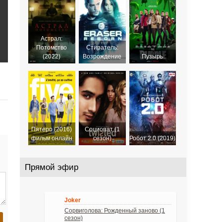
2022
2022
2022
Астрал:
Потомство
Стиратель:
(2022)
Возрождение
Пузырь
Пятеро (2016)
Социопат (1
фильм онлайн
сезон)
Робот 2.0 (2019)
Прямой эфир
Joker
Сорвиголова: Рожденный заново (1
сезон)