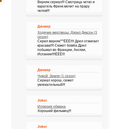
Верняк сериал!!! Смотрица четко и
каратель Френк мочит на прару
челов!!!
Джокер
Ходячие мертвецы: Дэрил Диксон (3
сезон)
Серил верняк"""ЁЁЁ!!!! Дрел отжигает
красава!!!! Сюжет бомба Дрел
побывал во Франции, Англии,
Испании!!!!ЁЁЁ!!!
Джокер
Чужой: Земля (1 сезон)
Сериал хорош, сюжет
увлекательный!!!
Joker
Иллюзия обмана
Хороший фильмец!!!
Joker