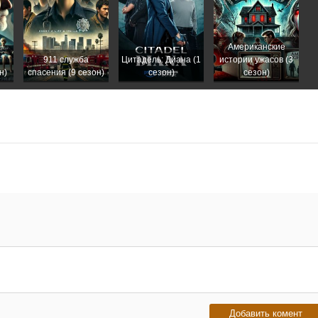
Американские
911 служба
Цитадель: Диана (1
истории ужасов (3
н)
спасения (9 сезон)
сезон)
сезон)