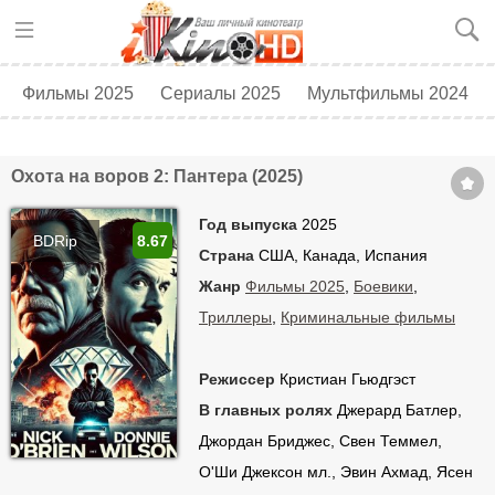
Фильмы 2025
Сериалы 2025
Мультфильмы 2024
Топ 250
Скоро в кино
Охота на воров 2: Пантера (2025)
Год выпуска
2025
BDRip
8.67
Страна
США, Канада, Испания
Жанр
Фильмы 2025
,
Боевики
,
Триллеры
,
Криминальные фильмы
Режиссер
Кристиан Гьюдгэст
В главных ролях
Джерард Батлер,
Джордан Бриджес, Свен Теммел,
О'Ши Джексон мл., Эвин Ахмад, Ясен