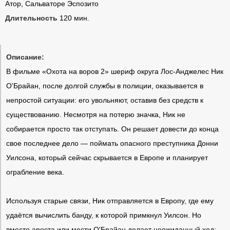
Атор, Сальваторе Эспозито
Длительность
120 мин.
Описание:
В фильме «Охота на воров 2» шериф округа Лос-Анджелес Ник
О'Брайан, после долгой службы в полиции, оказывается в
непростой ситуации: его увольняют, оставив без средств к
существованию. Несмотря на потерю значка, Ник не
собирается просто так отступать. Он решает довести до конца
свое последнее дело — поймать опасного преступника Донни
Уилсона, который сейчас скрывается в Европе и планирует
ограбление века.
Используя старые связи, Ник отправляется в Европу, где ему
удаётся вычислить банду, к которой примкнул Уилсон. Но
вместо ареста или мести О'Брайан делает неожиданный ход: