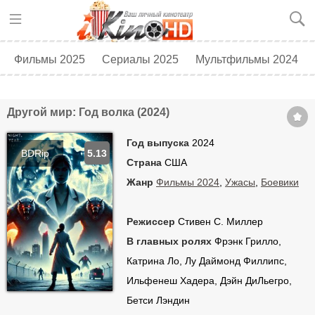
Фильмы 2025
Сериалы 2025
Мультфильмы 2024
Топ 250
Скоро в кино
Другой мир: Год волка (2024)
Год выпуска
2024
BDRip
5.13
Страна
США
Жанр
Фильмы 2024
,
Ужасы
,
Боевики
Режиссер
Стивен С. Миллер
В главных ролях
Фрэнк Грилло,
Катрина Ло, Лу Даймонд Филлипс,
Ильфенеш Хадера, Дэйн ДиЛьегро,
Бетси Лэндин