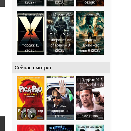
(2027)
(2026)
сезон)
4 апреля 2025
12 июня 2025
12 июня 2025
Тайлер Рейк:
Операция по
Пираты
Форсаж 11
спасению 3
Карибского
(2025)
(2025)
моря 6 (2025)
Сейчас смотрят
3 апреля 2015
Ричард
Вуди Вудпекер
прощается
(2018)
(2018)
Час Сыча