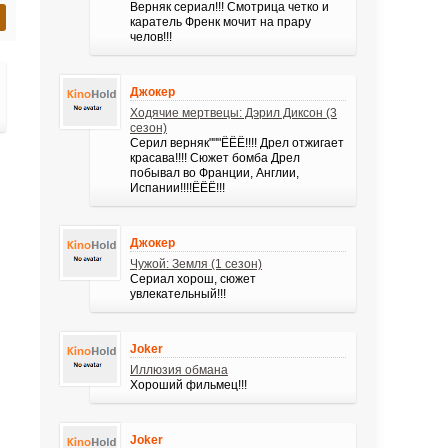
Верняк сериал!!! Смотрица четко и
каратель Френк мочит на прару
челов!!!
Джокер
Ходячие мертвецы: Дэрил Диксон (3
сезон)
Серил верняк"""ЁЁЁ!!!! Дрел отжигает
красава!!!! Сюжет бомба Дрел
побывал во Франции, Англии,
Испании!!!!ЁЁЁ!!!
Джокер
Чужой: Земля (1 сезон)
Сериал хорош, сюжет
увлекательный!!!
Joker
Иллюзия обмана
Хороший фильмец!!!
Joker