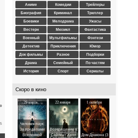
Аниме
Комедии
Трейлеры
Биография
Криминал
Триллер
Боевики
Мелодрама
Ужасы
Вестерн
Мюзикл
Фантастика
Военный
Мультфильмы
Фэнтези
Детектив
Приключения
Юмор
Док фильмы
Разное
Подборки
Драма
Семейный
По частям
История
Спорт
Сериалы
Скоро в кино
29 марта
22 января
1 октября
ю
2024
2026
2025
35
Человек-паук:
За пределами
Возвращение в
Вселенной
Сайлент Хилл
Дом Дракона (3