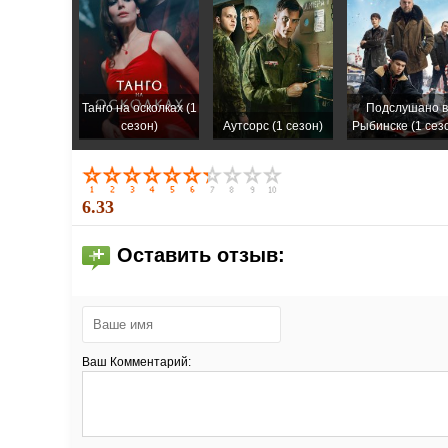
Танго на осколках (1
Подслушано в
сезон)
Аутсорс (1 сезон)
Рыбинске (1 сез
6.33
Оставить отзыв:
Ваш Комментарий: