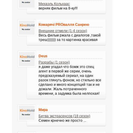
Михаэль Кольхаас
верняк фильм на 8-ку!!!
Комарячі PROвалля Санрею
Внешние отмели (1-4 сезон)
Весь фильм ржала с диалогов ,такой
треш))))))) за то картинка красивая
Deus
Разрабы (1 сезон)
я даже угадал что бомж это спец
агент в первой же серии, очень
предсказуемый сериал, на один
разок глянуть фоном, но стильно все
сделано и много концепций так и не
дожали. Жаль потраченного
времени, а задумка была нелпохая!
Мира
Битва экстрасенсов (18 сезон)
Семен крнечно же просто ...