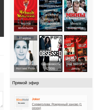
30 ночей
паранормального
явления с
одержимой
девушкой с
Чертов
татуировкой
Мины в
мобильник
дракона
фарватере
27 апреля
1999
Одержимость
Чей то стук в
Ноттинг Хилл
(2009)
дверь
Прямой эфир
Joker
Сорвиголова: Рожденный заново (1
сезон)