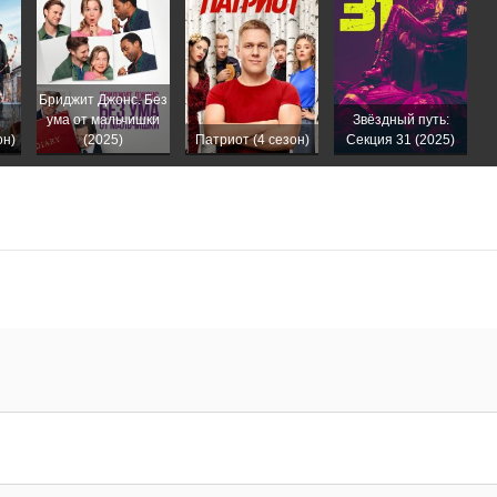
Бриджит Джонс. Без
ума от мальчишки
Звёздный путь:
он)
(2025)
Патриот (4 сезон)
Секция 31 (2025)