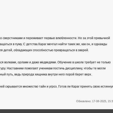
 со сверстниками и переживает первые влюбленности. Но за этой привычной
щаться в пуму. С детства Караг мечтал найти таких же, как он, и однажды
для детей, обладающих способностью превращаться в зверей.
ься волками, орлами и даже медведями. Обучение в школе требует не только
уру. Наставники помогают ученикам постичь дисциплину, чтобы те могли
ный путь, ведь природа хищника внутри него порой берет верх.
ней скрывается множество тайн и угроз. Готов ли Караг принять свою истинну
Обновлено: 17-08-2025, 15: