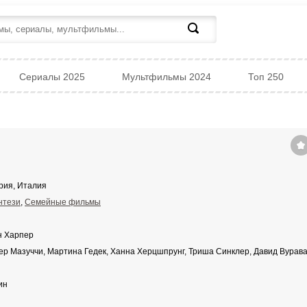
Сериалы 2025
Мультфильмы 2024
Топ 250
рия, Италия
нтези
,
Семейные фильмы
н Харпер
р Мазуччи, Мартина Гедек, Ханна Херцшпрунг, Триша Синклер, Давид Вурава
ин