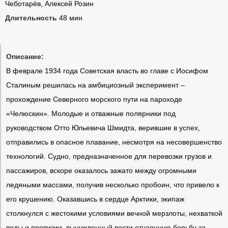
Чеботарёв, Алексей Розин
Длительность
48 мин
Описание:
В феврале 1934 года Советская власть во главе с Иосифом
Сталиным решилась на амбициозный эксперимент –
прохождение Северного морского пути на пароходе
«Челюскин». Молодые и отважные полярники под
руководством Отто Юльевича Шмидта, верившие в успех,
отправились в опасное плавание, несмотря на несовершенство
технологий. Судно, предназначенное для перевозки грузов и
пассажиров, вскоре оказалось зажато между огромными
ледяными массами, получив несколько пробоин, что привело к
его крушению. Оказавшись в сердце Арктики, экипаж
столкнулся с жестокими условиями вечной мерзлоты, нехваткой
воды и провизии, вынужденный вести отчаянную борьбу за