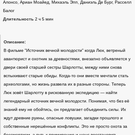
Алонсо, Ариан Моайед, Михаэль Эпп, Даниэль Де Бург, Расселл
Балог
Длительность
2 ч 5 мин
Описание:
В фильме "Источник вечной молодости" когда Люк, ветреный
авантюрист и охотник за древностями, внезапно объявляется у
двери своей старшей сестры Шарлотты, между ними снова
вспыхивают старые обиды. Когда-то они вместе мечтали стать
археологами, но жизнь развела их в разные стороны. Теперь
Люк зовёт Шарлотту в рискованную экспедицию — найти
легендарный источник вечной молодости. Понимая, что без её
знаний ему не обойтись, он предлагает объединить силы. Их
ждут древние руины, опасные ловушки, загадки прошлого и
собственные нерешённые конфликты. Это не просто охота за
бессмертием, а путь к примирению и шанс восстановить