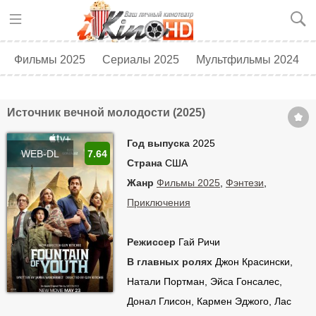
Фильмы 2025
Сериалы 2025
Мультфильмы 2024
Топ 250
Скоро в кино
Источник вечной молодости (2025)
Год выпуска
2025
WEB-DL
7.64
Страна
США
Жанр
Фильмы 2025
,
Фэнтези
,
Приключения
Режиссер
Гай Ричи
В главных ролях
Джон Красински,
Натали Портман, Эйса Гонсалес,
Донал Глисон, Кармен Эджого, Лас