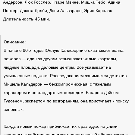
Андерсон, Люк Росслер, Нтаре Мвине, Мишка Тебо, Адина
Портер, Дакота Долби, Дэни Альварадо, Эрин Карплак
Длительность
45 мин.
Описание:
В начале 90-х годов Южную Калифорнию охватывает волна
пожаров — один за другим вспыхивают жилые кварталы,
людные площади, деловые центры. Всё указывает на
умышленные поджоги. Расследованием занимается детектив
Мишель Кальдерон — бескомпромиссная, с тяжелым
характером и нестандартным подходом. В паре с Дэйвом
Гудсеном, экспертом по возгораниям, она приступает к поиску
виновных.
Каждый новый пожар приближает их к разгадке, но улики
запутаны, а события принимают неожиданный оборот, когда в