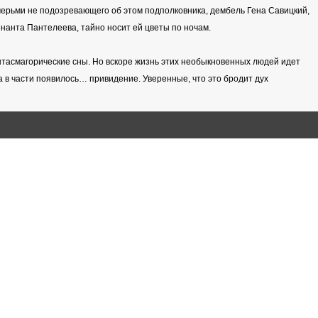
черьми не подозревающего об этом подполковника, дембель Гена Савицкий,
нанта Пантелеева, тайно носит ей цветы по ночам.
нтасмагорические сны. Но вскоре жизнь этих необыкновенных людей идет
а в части появилось… привидение. Уверенные, что это бродит дух