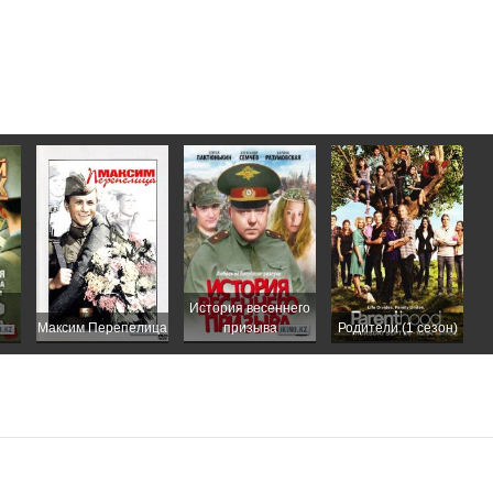
е
История весеннего
Максим Перепелица
призыва
Родители (1 сезон)