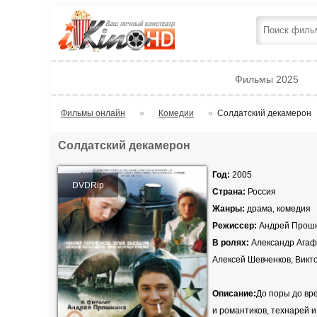
Фильмы 2025
Фильмы онлайн
»
Комедии
»
Солдатский декамерон
Солдатский декамерон
Год:
2005
DVDRip
Страна:
Россия
Жанры:
драма, комедия
Режиссер:
Андрей Прош
В ролях:
Александр Агафо
Алексей Шевченков, Викт
Описание:
До поры до вр
и романтиков, технарей 