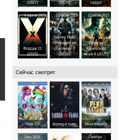
(2027)
(2026)
сезон)
4 апреля 2025
12 июня 2025
12 июня 2025
Тайлер Рейк:
Операция по
Пираты
Форсаж 11
спасению 3
Карибского
(2025)
(2025)
моря 6 (2025)
Сейчас смотрят
Риф 3D
Холод и тьма
Река памяти
Лето 2020
3 ноября