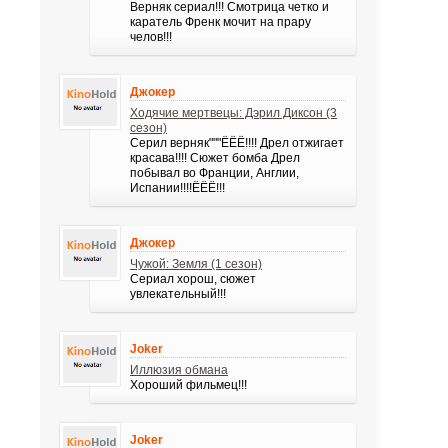
Верняк сериал!!! Смотрица четко и
каратель Френк мочит на прару
челов!!!
Джокер
Ходячие мертвецы: Дэрил Диксон (3
сезон)
Серил верняк"""ЁЁЁ!!!! Дрел отжигает
красава!!!! Сюжет бомба Дрел
побывал во Франции, Англии,
Испании!!!!ЁЁЁ!!!
Джокер
Чужой: Земля (1 сезон)
Сериал хорош, сюжет
увлекательный!!!
Joker
Иллюзия обмана
Хороший фильмец!!!
Joker