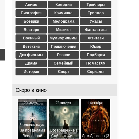
Аниме
Комедии
Трейлеры
Биография
Криминал
Триллер
Боевики
Мелодрама
Ужасы
Вестерн
Мюзикл
Фантастика
Военный
Мультфильмы
Фэнтези
Детектив
Приключения
Юмор
Док фильмы
Разное
Подборки
Драма
Семейный
По частям
История
Спорт
Сериалы
Скоро в кино
29 марта
22 января
1 октября
2024
2026
2025
Человек-паук:
За пределами
Возвращение в
Вселенной
Сайлент Хилл
Дом Дракона (3