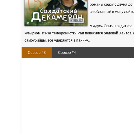
романы сразу с двумя до
влюбленный в жену лейте
А «дух» Оськин видит фа
кувырком: из-за телефонистки Раи повесился рядовой Хаитов, 
самоубийцы, все ударяются в панику…
Сервер #3
Сервер #4