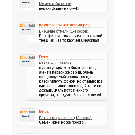
Михаэль Кольхаас
верняк фильм на 8-ку!!!
Комарячі PROвалля Санрею
Внешние отмели (1-4 сезон)
Весь фильм ржала с диалогов ,такой
треш))))))) за то картинка красивая
Deus
Разрабы (1 сезон)
я даже угадал что бомж это спец
агент в первой же серии, очень
предсказуемый сериал, на один
разок глянуть фоном, но стильно все
сделано и много концепций так и не
дожали. Жаль потраченного
времени, а задумка была нелпохая!
Мира
Битва экстрасенсов (18 сезон)
Семен крнечно же просто ...