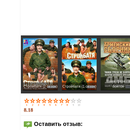
Танки грязи н
Стройбатя (2 cезон)
Стройбатя (1 сезон)
боятся
8.18
Оставить отзыв: