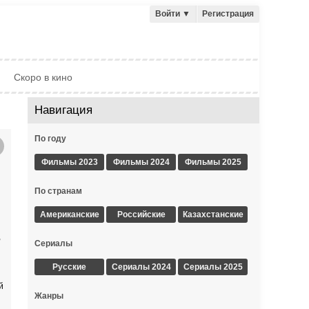
Войти
▼
Регистрация
Скоро в кино
Навигация
По году
Фильмы 2023
Фильмы 2024
Фильмы 2025
По странам
Американские
Российские
Казахстанские
,
Сериалы
Русские
Сериалы 2024
Сериалы 2025
й
Жанры