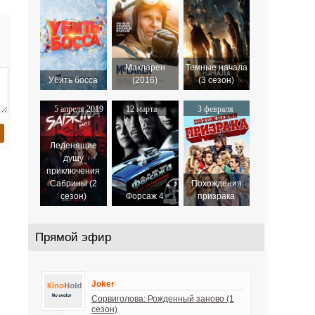
2019
Макларен
Темные начала
Убить босса
(2016)
(3 сезон)
5 апреля 2019
12 марта
3 февраля
2009
2012
Леденящие
душу
приключения
Сабрины (2
Похождения
сезон)
Форсаж 4
призрака
Прямой эфир
Joker
Сорвиголова: Рожденный заново (1
сезон)