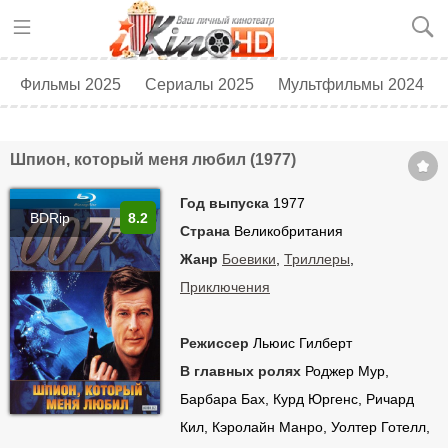
Фильмы 2025
Сериалы 2025
Мультфильмы 2024
Топ 250
Скоро в кино
Шпион, который меня любил (1977)
Год выпуска
1977
BDRip
8.2
Страна
Великобритания
Жанр
Боевики
,
Триллеры
,
Приключения
Режиссер
Льюис Гилберт
В главных ролях
Роджер Мур,
Барбара Бах, Курд Юргенс, Ричард
Кил, Кэролайн Манро, Уолтер Готелл,