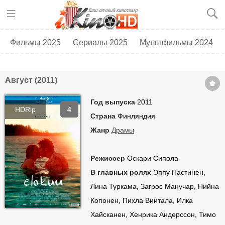
Фильмы 2025
Сериалы 2025
Мультфильмы 2024
Топ 250
Скоро в кино
Август (2011)
Год выпуска
2011
HDRip
4
Страна
Финляндия
Жанр
Драмы
Режиссер
Оскари Сипола
В главных ролях
Эппу Пастинен,
Лина Туркама, Загрос Манучар, Нийна
Копонен, Пихла Виитала, Илка
Хайсканен, Хенрика Андерссон, Тимо