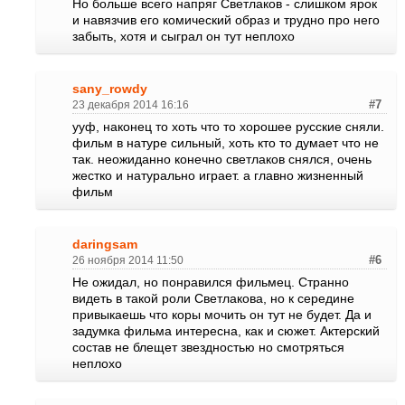
Но больше всего напряг Светлаков - слишком ярок
и навязчив его комический образ и трудно про него
забыть, хотя и сыграл он тут неплохо
sany_rowdy
23 декабря 2014 16:16
#7
ууф, наконец то хоть что то хорошее русские сняли.
фильм в натуре сильный, хоть кто то думает что не
так. неожиданно конечно светлаков снялся, очень
жестко и натурально играет. а главно жизненный
фильм
daringsam
26 ноября 2014 11:50
#6
Не ожидал, но понравился фильмец. Странно
видеть в такой роли Светлакова, но к середине
привыкаешь что коры мочить он тут не будет. Да и
задумка фильма интересна, как и сюжет. Актерский
состав не блещет звездностью но смотряться
неплохо