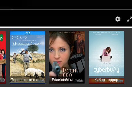
он)
Перелетные свиньи
Если небо молчит
Кибер-террор