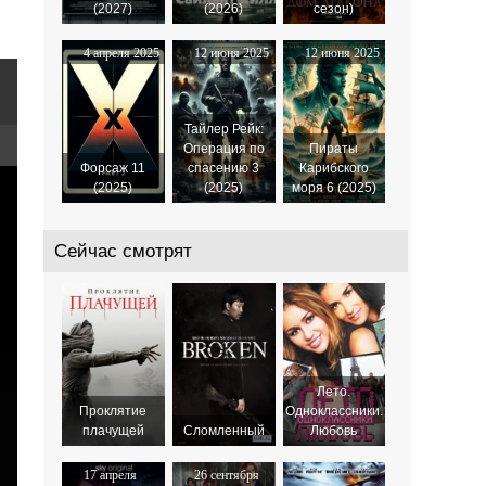
(2027)
(2026)
сезон)
4 апреля 2025
12 июня 2025
12 июня 2025
Тайлер Рейк:
Операция по
Пираты
Форсаж 11
спасению 3
Карибского
(2025)
(2025)
моря 6 (2025)
Сейчас смотрят
Лето.
Проклятие
Одноклассники.
плачущей
Сломленный
Любовь
17 апреля
26 сентября