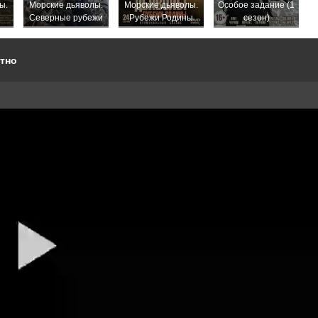
ы.
Морские дьяволы.
Морские дьяволы.
Особое задание (1
Северные рубежи
Рубежи Родины
сезон)
тно