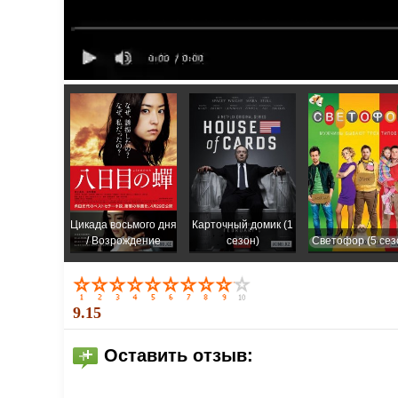
Цикада восьмого дня
Карточный домик (1
/ Возрождение
сезон)
Светофор (5 сез
9.15
Оставить отзыв: