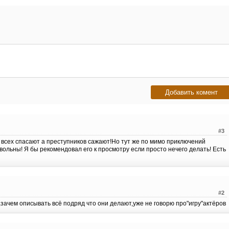
#3
а всех спасают а преступников сажают!Но тут же по мимо приключений
вольны! Я бы рекомендовал его к просмотру если просто нечего делать! Есть
#2
ачем описывать всё подряд что они делают,уже не говорю про"игру"актёров