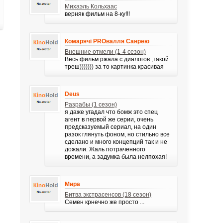
Михаэль Кольхаас
верняк фильм на 8-ку!!!
Комарячі PROвалля Санрею
Внешние отмели (1-4 сезон)
Весь фильм ржала с диалогов ,такой
треш))))))) за то картинка красивая
Deus
Разрабы (1 сезон)
я даже угадал что бомж это спец
агент в первой же серии, очень
предсказуемый сериал, на один
разок глянуть фоном, но стильно все
сделано и много концепций так и не
дожали. Жаль потраченного
времени, а задумка была нелпохая!
Мира
Битва экстрасенсов (18 сезон)
Семен крнечно же просто ...