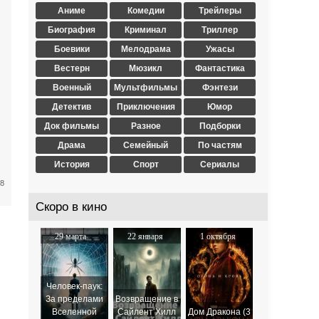
Аниме
Комедии
Трейлеры
Биография
Криминал
Триллер
Боевики
Мелодрама
Ужасы
Вестерн
Мюзикл
Фантастика
Военный
Мультфильмы
Фэнтези
Детектив
Приключения
Юмор
Док фильмы
Разное
Подборки
Драма
Семейный
По частям
История
Спорт
Сериалы
38
Скоро в кино
29 марта
22 января
1 октября
2024
2026
2025
Человек-паук:
За пределами
Возвращение в
Вселенной
Сайлент Хилл
Дом Дракона (3