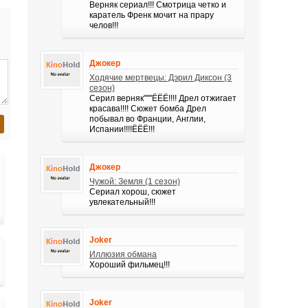
Верняк сериал!!! Смотрица четко и
каратель Френк мочит на прару
челов!!!
Джокер
Ходячие мертвецы: Дэрил Диксон (3
сезон)
Серил верняк"""ЁЁЁ!!!! Дрел отжигает
красава!!!! Сюжет бомба Дрел
побывал во Франции, Англии,
Испании!!!!ЁЁЁ!!!
Джокер
Чужой: Земля (1 сезон)
Сериал хорош, сюжет
увлекательный!!!
Joker
Иллюзия обмана
Хороший фильмец!!!
Joker