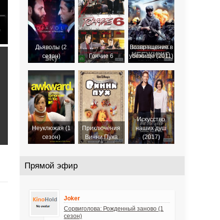
2020
2016
Дьяволы (2
Возвращение в
сезон)
Гончие 6
убежище (2011)
Искусство
Неуклюжая (1
Приключения
наших душ
сезон)
Винни Пуха
(2017)
Прямой эфир
Joker
Сорвиголова: Рожденный заново (1
сезон)