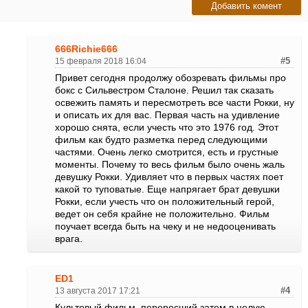
666Richie666
15 февраля 2018 16:04
#5
Привет сегодня продолжу обозревать фильмы про
бокс с Сильвестром Сталоне. Решил так сказать
освежить память и пересмотреть все части Рокки, ну
и описать их для вас. Первая часть на удивление
хорошо снята, если учесть что это 1976 год. Этот
фильм как будто разметка перед следующими
частями. Очень легко смотрится, есть и грустные
моменты. Почему то весь фильм было очень жаль
девушку Рокки. Удивляет что в первых частях поет
какой то туповатые. Еще напрягает брат девушки
Рокки, если учесть что он положительный герой,
ведет он себя крайне не положительно. Фильм
поучает всегда быть на чеку и не недооценивать
врага.
ED1
13 августа 2017 17:21
#4
Культовый фильм, переросший затем в целую