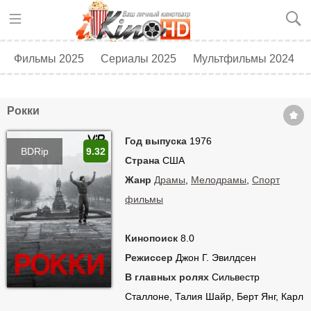
Фильмы 2025
Сериалы 2025
Мультфильмы 2024
Топ 250
Скоро в кино
Рокки
Год выпуска
1976
BDRip
9.32
Страна
США
Жанр
Драмы
,
Мелодрамы
,
Спорт
фильмы
Кинопоиск
8.0
Режиссер
Джон Г. Эвилдсен
В главных ролях
Сильвестр
Сталлоне, Талия Шайр, Берт Янг, Карл