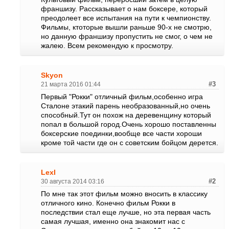
франшизу. Рассказывает о нам боксере, который
преодолеет все испытания на пути к чемпионству.
Фильмы, ктоторые вышли раньше 90-х не смотрю,
но данную франшизу пропустить не смог, о чем не
жалею. Всем рекомендую к просмотру.
Skyon
21 марта 2016 01:44
#3
Первый "Рокки" отличный фильм,особенно игра
Сталоне этакий парень необразованный,но очень
способный.Тут он похож на деревенщину который
попал в большой город.Очень хорошо поставленны
боксерские поединки,вообще все части хороши
кроме той части где он с советским бойцом дерется.
LexI
30 августа 2014 03:16
#2
По мне так этот фильм можно вносить в классику
отличного кино. Конечно фильм Рокки в
последствии стал еще лучше, но эта первая часть
самая лучшая, именно она знакомит нас с