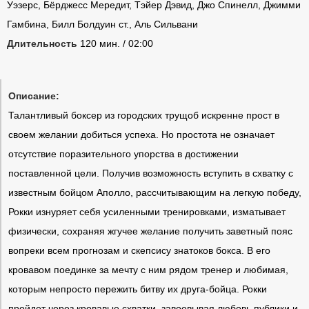
Уэзерс, Бёрджесс Мередит, Тэйер Дэвид, Джо Спинелл, Джимми
Гамбина, Билл Болдуин ст., Аль Сильвани
Длительность
120 мин. / 02:00
Описание:
Талантливый боксер из городских трущоб искренне прост в
своем желании добиться успеха. Но простота не означает
отсутствие поразительного упорства в достижении
поставленной цели. Получив возможность вступить в схватку с
известным бойцом Аполло, рассчитывающим на легкую победу,
Рокки изнуряет себя усиленными тренировками, изматывает
физически, сохраняя жгучее желание получить заветный пояс
вопреки всем прогнозам и скепсису знатоков бокса. В его
кровавом поединке за мечту с ним рядом тренер и любимая,
которым непросто пережить битву их друга-бойца. Рокки
пройдет через кровавые схватки, завоевывая любовь публики и