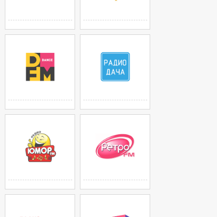
Европа Плюс
ДИСКОТЕКА 80-Х
Москва 106,2 FM
Москва
РАДИО DFM
РАДИО ДАЧА
МОСКВА 101,2 FM
МОСКВА 92,4 FM
ЮМОР FM
Ретро FM
МОСКВА 88,7 FM
МОСКВА 88,3 FM