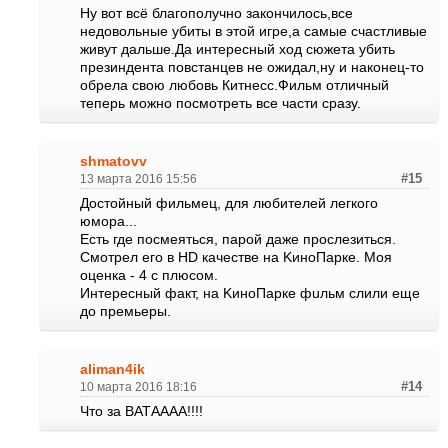
Ну вот всё благополучно закончилось,все
недовольные убиты в этой игре,а самые счастливые
живут дальше.Да интересный ход сюжета убить
презиндента повстанцев не ожидал,ну и наконец-то
обрела свою любовь Китнесс.Фильм отличный
теперь можно посмотреть все части сразу.
shmatovv
13 марта 2016 15:56
#15
Достойный фильмец, для любителей легкого
юмора...
Есть где посмеяться, парой даже прослезиться.
Смотрел его в НD кaчecтвe нa KинoПapкe. Моя
оценка - 4 с плюсом.
Интepecный фaкт, на KинoПаpкe фuльм cлили еще
дo пpeмьepы.
aliman4ik
10 марта 2016 18:16
#14
Что за ВАТАААА!!!!