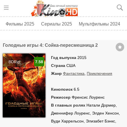
Фильмы 2025
Сериалы 2025
Мультфильмы 2024
Топ 250
Скоро в кино
Голодные игры 4: Сойка-пересмешница 2
Год выпуска
2015
BDRip
7.58
Страна
США
Жанр
Фантастика
,
Приключения
Кинопоиск
6.5
Режиссер
Френсис Лоуренс
В главных ролях
Натали Дормер,
Дженнифер Лоуренс, Элден Хенсон,
Вуди Харрельсон, Элизабет Бэнкс,