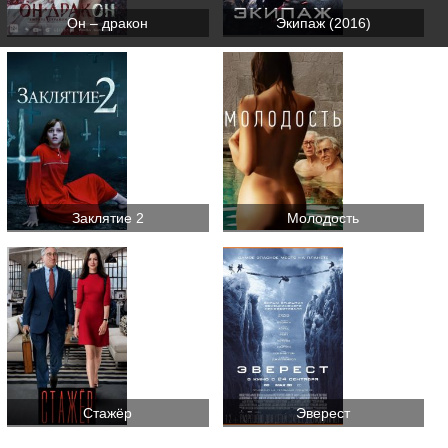
Он – дракон
Экипаж (2016)
Заклятие 2
Молодость
Стажёр
Эверест