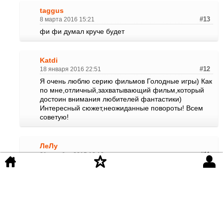
taggus
8 марта 2016 15:21
#13
фи фи думал круче будет
Katdi
18 января 2016 22:51
#12
Я очень люблю серию фильмов Голодные игры) Как
по мне,отличный,захватывающий фильм,который
достоин внимания любителей фантастики)
Интересный сюжет,неожиданные повороты! Всем
советую!
ЛеЛу
21 декабря 2015 12:13
#11
подожду фильм в хорошем качестве, но судя по
книги фильм должен быть не айс, ведь как многие
высказавшиеся первые 2 части были намного
интереснее чем последняя книга. которую по новой
моде разбили на 2 фильма, про книгу скажу читала
только для того чтоб прочитать. Дождусь, посмотрю,
разочаруюсь...