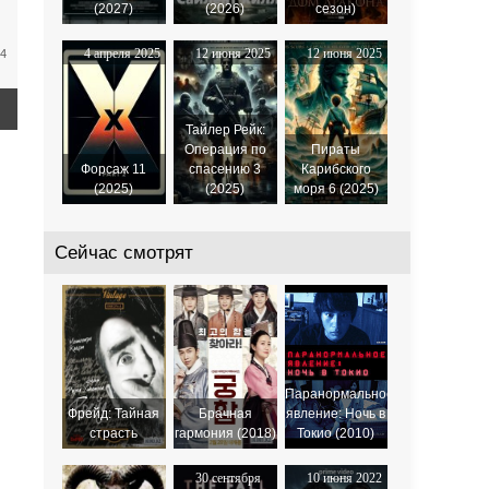
(2027)
(2026)
сезон)
4 апреля 2025
12 июня 2025
12 июня 2025
44
Тайлер Рейк:
Операция по
Пираты
Форсаж 11
спасению 3
Карибского
(2025)
(2025)
моря 6 (2025)
Сейчас смотрят
Паранормальное
Фрейд: Тайная
Брачная
явление: Ночь в
страсть
гармония (2018)
Токио (2010)
30 сентября
10 июня 2022