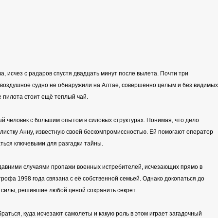
, исчез с радаров спустя двадцать минут после вылета. Почти три
о воздушное судно не обнаружили на Алтае, совершенно целым и без видимых
е пилота стоит ещё теплый чай.
 человек с большим опытом в силовых структурах. Понимая, что дело
листку Анну, известную своей бескомпромиссностью. Ей помогают оператор
аться ключевыми для разгадки тайны.
недавними случаями пропажи военных истребителей, исчезающих прямо в
строфа 1998 года связана с её собственной семьей. Однако докопаться до
 силы, решившие любой ценой сохранить секрет.
браться, куда исчезают самолеты и какую роль в этом играет загадочный