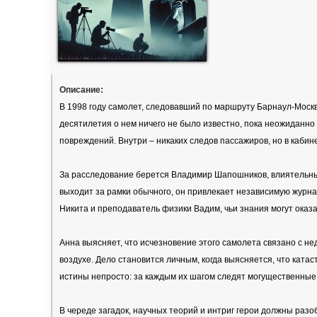
Описание:
В 1998 году самолет, следовавший по маршруту Барнаул-Москва
десятилетия о нем ничего не было известно, пока неожиданн
повреждений. Внутри – никаких следов пассажиров, но в кабин
За расследование берется Владимир Шапошников, влиятельный
выходит за рамки обычного, он привлекает независимую журна
Никита и преподаватель физики Вадим, чьи знания могут оказ
Анна выясняет, что исчезновение этого самолета связано с 
воздухе. Дело становится личным, когда выясняется, что ката
истины непросто: за каждым их шагом следят могущественные
В череде загадок, научных теорий и интриг герои должны разо