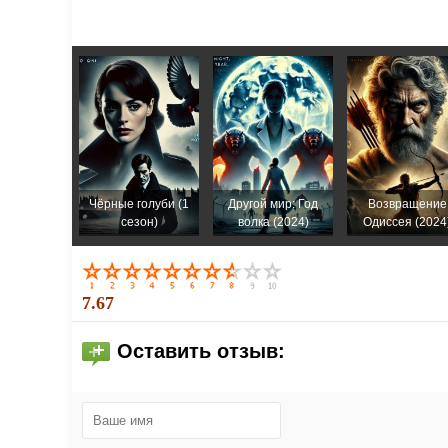
Чёрные голуби (1
Другой мир: Год
Возвращение
сезон)
волка (2024)
Одиссея (2024
7.67
Оставить отзыв: