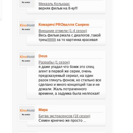
Михаэль Кольхаас
верняк фильм на 8-ку!!!
Комарячі PROвалля Санрею
Внешние отмели (1-4 сезон)
Весь фильм ржала с диалогов ,такой
треш))))))) за то картинка красивая
Deus
Разрабы (1 сезон)
я даже угадал что бомж это спец
агент в первой же серии, очень
предсказуемый сериал, на один
разок глянуть фоном, но стильно все
сделано и много концепций так и не
дожали. Жаль потраченного
времени, а задумка была нелпохая!
Мира
Битва экстрасенсов (18 сезон)
Семен крнечно же просто ...