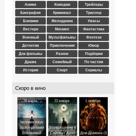
Аниме
Комедии
Трейлеры
Биография
Криминал
Триллер
Боевики
Мелодрама
Ужасы
Вестерн
Мюзикл
Фантастика
Военный
Мультфильмы
Фэнтези
Детектив
Приключения
Юмор
Док фильмы
Разное
Подборки
Драма
Семейный
По частям
История
Спорт
Сериалы
Скоро в кино
29 марта
22 января
1 октября
2024
2026
2025
Человек-паук:
За пределами
Возвращение в
Вселенной
Сайлент Хилл
Дом Дракона (3