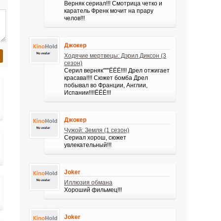
Верняк сериал!!! Смотрица четко и
каратель Френк мочит на прару
челов!!!
Джокер
Ходячие мертвецы: Дэрил Диксон (3
сезон)
Серил верняк"""ЁЁЁ!!!! Дрел отжигает
красава!!!! Сюжет бомба Дрел
побывал во Франции, Англии,
Испании!!!!ЁЁЁ!!!
Джокер
Чужой: Земля (1 сезон)
Сериал хорош, сюжет
увлекательный!!!
Joker
Иллюзия обмана
Хороший фильмец!!!
Joker