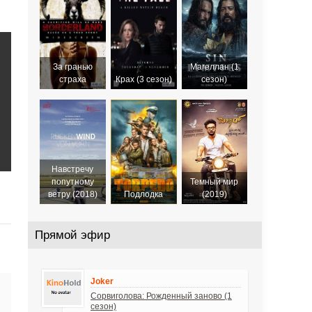
2016
За гранью
Магеллан (1
страха
Крах (3 сезон)
сезон)
Навстречу
попутному
Темный мир
ветру (2018)
Подлодка
(2019)
Прямой эфир
Joker
Сорвиголова: Рожденный заново (1
сезон)