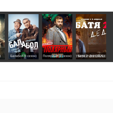
)
Балабол (8 сезон)
Полярный (4 сезон)
Батя 2: Дед (2025)