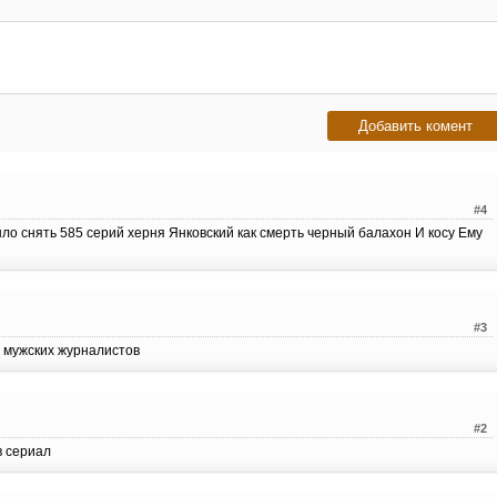
#4
ло снять 585 серий херня Янковский как смерть черный балахон И косу Ему
#3
и мужских журналистов
#2
в сериал