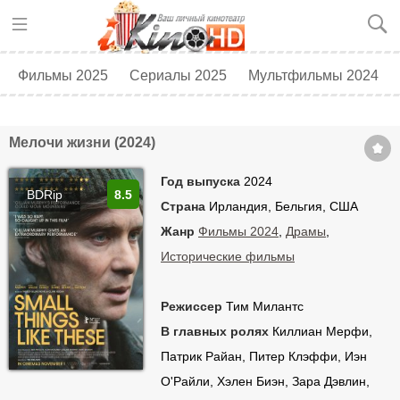
Фильмы 2025
Сериалы 2025
Мультфильмы 2024
Топ 250
Скоро в кино
Мелочи жизни (2024)
Год выпуска
2024
BDRip
8.5
Страна
Ирландия, Бельгия, США
Жанр
Фильмы 2024
,
Драмы
,
Исторические фильмы
Режиссер
Тим Милантс
В главных ролях
Киллиан Мерфи,
Патрик Райан, Питер Клэффи, Иэн
О'Райли, Хэлен Биэн, Зара Дэвлин,