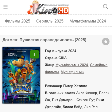
Фильмы 2025
Сериалы 2025
Мультфильмы 2024
Топ 250
Скоро в кино
Догмен: Пушистая справедливость (2025)
Год выпуска
2024
BDRip
8
Страна
США
Жанр
Мультфильмы 2024
,
Семейные
фильмы
,
Мультфильмы
Режиссер
Питер Хатингс
В главных ролях
Айла Фишер, Поппи
Лю, Пит Дэвидсон, Стивен Рут, Рики
Джервэйс, Билли Бойд, Лил Рел